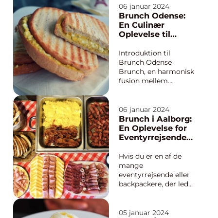
worldwide. From
06 januar 2024
heaping platters of
Brunch Odense:
eggs benedict to
En Culinær
mouthwatering
Oplevelse til
pastries and artisanal
Eventyrrejsende
coffee, Copenhagen
og Backpackere
Introduktion til
has established itself
Brunch Odense
as a...
Brunch, en harmonisk
fusion mellem
morgenmad og
frokost, er ikke blot en
måltidstrend, der fejer
06 januar 2024
hen over landet – det
Brunch i Aalborg:
er blevet en kulturel
En Oplevelse for
institution i mange
Eventyrrejsende
byer. Odense, en
og Backpackere
charmerende by på
Hvis du er en af de
Fyn, er ingen und...
mange
eventyrrejsende eller
backpackere, der leder
efter en unik
spiseoplevelse, skal du
ikke lede længere end
05 januar 2024