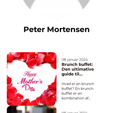
Peter Mortensen
08 januar 2024
Brunch buffet:
Den ultimative
guide til
morgenmad og
frokost i ét
Hvad er en brunch
buffet? En brunch
buffet er en
kombination af
morgenmad og
frokost, der serveres i
form af en buffet. Det