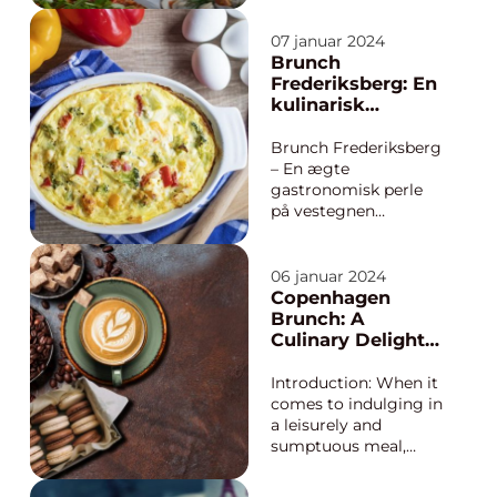
experience you
cannot miss brunch.
07 januar 2024
Combining the best
Brunch
of breakfast and
Frederiksberg: En
lunch, brunch has
kulinarisk
become a staple in
oplevelse med
Danish culture. In this
historiske rødder
Brunch Frederiksberg
article, we will delv...
– En ægte
gastronomisk perle
på vestegnen
Introduktion til
Brunch Frederiksberg
Brunch Frederiksberg
06 januar 2024
er en populær og
Copenhagen
eftertragtet
Brunch: A
spiseoplevelse, der
Culinary Delight
tilbyder en bred vifte
in the Heart of
af lækre retter, der
Denmarks Capital
Introduction: When it
passer til enhver
comes to indulging in
smag. Beli...
a leisurely and
sumptuous meal,
brunch has become a
beloved tradition