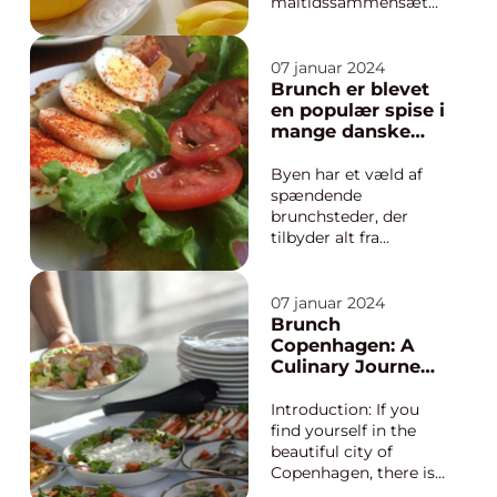
måltidssammensætni
ng, der har til formål
at kombinere den
bedste del af
07 januar 2024
morgenmad og
Brunch er blevet
frokost. Det er et
en populær spise i
måltid, der skaber en
mange danske
perfekt balance
byer, herunder
mellem lækre retter
også i Aarhus
Byen har et væld af
og afslappende
spændende
atmosfære. Brunch
brunchsteder, der
op...
tilbyder alt fra
traditionelle til mere
unikke og kreative
brunchoplevelser.
07 januar 2024
Hvis du er interesseret
Brunch
i at udforske
Copenhagen: A
brunchmulighederne i
Culinary Journey
Aarhus, er der flere
Through Danish
ting, der er værd at
Delights
Introduction: If you
vide. En brunch i
find yourself in the
Aarhus...
beautiful city of
Copenhagen, there is
one gastronomic