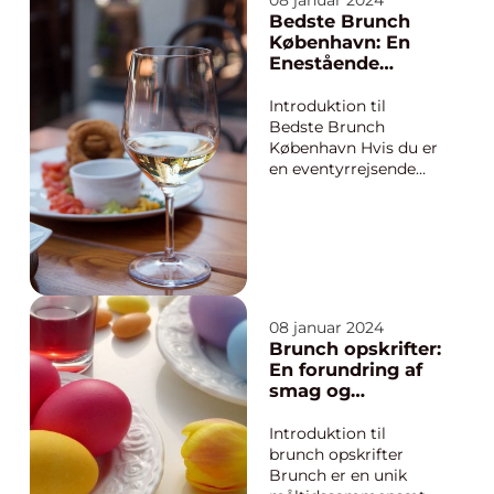
08 januar 2024
er en populær
Bedste Brunch
madoplevelse, der
København: En
tilbyder en bred vifte
Enestående
af retter, der spænder
Oplevelse for
fra klassiske
Eventyrrejsende
Introduktion til
morgenmadsfavoritte
og Backpackere
Bedste Brunch
r som æg, bacon...
København Hvis du er
en eventyrrejsende
eller backpacker, der
besøger København,
bør du bestemt ikke
gå glip af den
fantastiske
brunchscene i byen.
Med et væld af
08 januar 2024
muligheder kan du
Brunch opskrifter:
roligt forvente at blive
En forundring af
forkælet med ...
smag og
kreativitet
Introduktion til
brunch opskrifter
Brunch er en unik