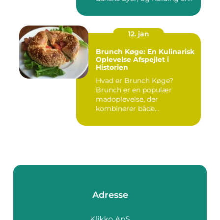
ingen u...
12. jan
Brunch Køge: En Kulinarisk
Oplevelse Afspejlet i
Historien
Hvad er Brunch Køge?
Brunch er en populær
madoplevelse, der
kombinerer både
morgenmad og frokost, o...
Adresse