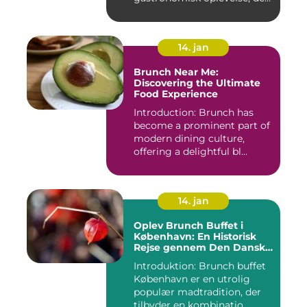
tilbydes i d...
14. jan
Brunch Near Me:
Discovering the Ultimate
Food Experience
Introduction: Brunch has
become a prominent part of
modern dining culture,
offering a delightful bl...
14. jan
Oplev Brunch Buffet i
København: En Historisk
Rejse gennem Den Danske
Hovedstads Kulinariske
Introduktion: Brunch buffet
Skatte
København er en utrolig
populær madtradition, der
tilbyder en kombinatio...