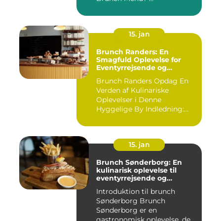
15. jan
Brunch Randers: En
Smagfuld Oplevelse for
Eventyrrejsende og
Backpackere
Brunch Randers Opdag En
Verden af Kulinariske
Oplevelser i Denne
Hyggelige By Indledning:
Brunch ...
15. jan
Brunch Sønderborg: En
kulinarisk oplevelse til
eventyrrejsende og
backpackere
Introduktion til brunch
Sønderborg Brunch
Sønderborg er en
gastronomisk oplevelse, der