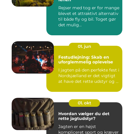
Rejser med tog er for mange
blevet et attraktivt alternativ
til både fly og bil. Toget gør
det mulig...
01. jun
Festudlejning: Skab en
uforglemmelig oplevelse
I jagten på den perfekte fest i
Nordsjælland er det vigtigt
at have det rette udstyr og ...
01. okt
Hvordan vælger du det
rette jagtudstyr?
Jagten er en højst
kompliceret sport og kræver