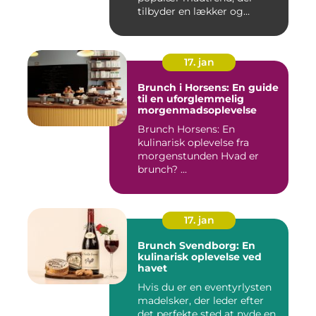
tilbyder en lækker og
bekvem...
17. jan
Brunch i Horsens: En guide
til en uforglemmelig
morgenmadsoplevelse
Brunch Horsens: En
kulinarisk oplevelse fra
morgenstunden Hvad er
brunch? ...
17. jan
Brunch Svendborg: En
kulinarisk oplevelse ved
havet
Hvis du er en eventyrlysten
madelsker, der leder efter
det perfekte sted at nyde en