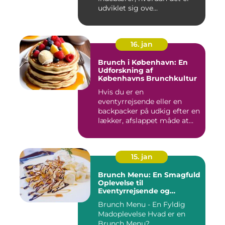
udviklet sig ove...
16. jan
Brunch i København: En
Udforskning af
Københavns Brunchkultur
Hvis du er en
eventyrrejsende eller en
backpacker på udkig efter en
lækker, afslappet måde at
starte...
15. jan
Brunch Menu: En Smagfuld
Oplevelse til
Eventyrrejsende og
Backpackere
Brunch Menu - En Fyldig
Madoplevelse Hvad er en
Brunch Menu? ...