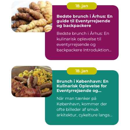
18. jan
Bedste brunch i Århus: En
guide til Eventyrrejsende
og backpackere
Bedste brunch i Århus: En
kulinarisk oplevelse til
eventyrrejsende og
backpackere Introduktion
til...
18. jan
Brunch i København: En
Kulinarisk Oplevelse for
Eventyrrejsende og
Backpackere [INDSÆT
Når man tænker på
VIDEO HER]
København, kommer der
ofte billeder af smuk
arkitektur, cykelture langs
kanalerne ...