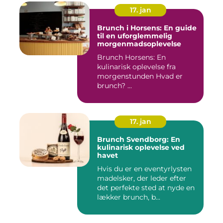
17. jan
Brunch i Horsens: En guide
til en uforglemmelig
morgenmadsoplevelse
Brunch Horsens: En
kulinarisk oplevelse fra
morgenstunden Hvad er
brunch? ...
17. jan
Brunch Svendborg: En
kulinarisk oplevelse ved
havet
Hvis du er en eventyrlysten
madelsker, der leder efter
det perfekte sted at nyde en
lækker brunch, b...