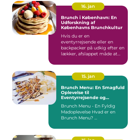
16. jan
Brunch i København: En
Udforskning af
Københavns Brunchkultur
Hvis du er en
eventyrrejsende eller en
backpacker på udkig efter en
lækker, afslappet måde at
starte...
15. jan
Brunch Menu: En Smagfuld
Oplevelse til
Eventyrrejsende og
Backpackere
Brunch Menu - En Fyldig
Madoplevelse Hvad er en
Brunch Menu? ...