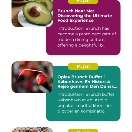
14. jan
Brunch Near Me:
Discovering the Ultimate
Food Experience
Introduction: Brunch has
become a prominent part of
modern dining culture,
offering a delightful bl...
14. jan
Oplev Brunch Buffet i
København: En Historisk
Rejse gennem Den Danske
Hovedstads Kulinariske
Introduktion: Brunch buffet
Skatte
København er en utrolig
populær madtradition, der
tilbyder en kombinatio...