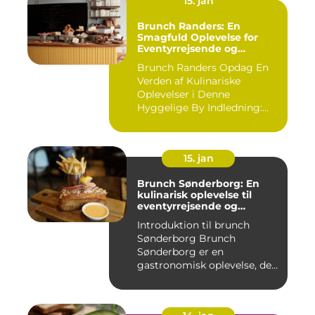
15. jan
Brunch Randers: En
Smagfuld Oplevelse for
Eventyrrejsende og
Backpackere
Brunch Randers Opdag En
Verden af Kulinariske
Oplevelser i Denne
Hyggelige By Indledning:
Brunch ...
15. jan
Brunch Sønderborg: En
kulinarisk oplevelse til
eventyrrejsende og
backpackere
Introduktion til brunch
Sønderborg Brunch
Sønderborg er en
gastronomisk oplevelse, der
tilbydes i d...