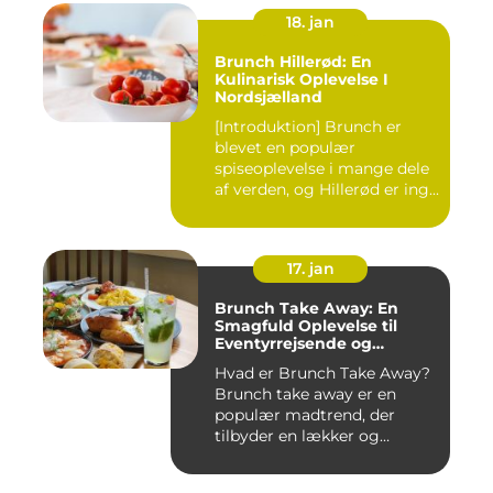
18. jan
Brunch Hillerød: En
Kulinarisk Oplevelse I
Nordsjælland
[Introduktion] Brunch er
blevet en populær
spiseoplevelse i mange dele
af verden, og Hillerød er ing...
17. jan
Brunch Take Away: En
Smagfuld Oplevelse til
Eventyrrejsende og
Backpackere
Hvad er Brunch Take Away?
Brunch take away er en
populær madtrend, der
tilbyder en lækker og
bekvem...