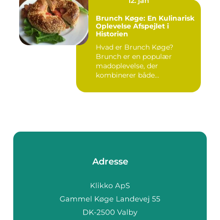
12. jan
Brunch Køge: En Kulinarisk
Oplevelse Afspejlet i
Historien
Hvad er Brunch Køge?
Brunch er en populær
madoplevelse, der
kombinerer både
morgenmad og frokost, o...
Adresse