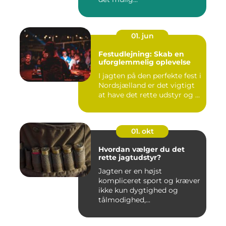
01. jun
Festudlejning: Skab en
uforglemmelig oplevelse
I jagten på den perfekte fest i
Nordsjælland er det vigtigt
at have det rette udstyr og ...
01. okt
Hvordan vælger du det
rette jagtudstyr?
Jagten er en højst
kompliceret sport og kræver
ikke kun dygtighed og
tålmodighed,...