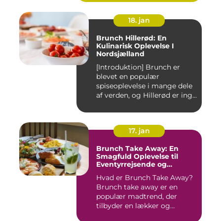
18. jan
Brunch Hillerød: En
Kulinarisk Oplevelse I
Nordsjælland
[Introduktion] Brunch er
blevet en populær
spiseoplevelse i mange dele
af verden, og Hillerød er ing...
17. jan
Brunch Take Away: En
Smagfuld Oplevelse til
Eventyrrejsende og
Backpackere
Hvad er Brunch Take Away?
Brunch take away er en
populær madtrend, der
tilbyder en lækker og
bekvem...