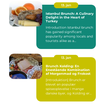
13. jan
Istanbul Brunch: A Culinary
Delight in the Heart of
Turkey
Introduction Istanbul brunch
has gained significant
popularity among locals and
tourists alike as a...
13. jan
Brunch Kolding: En
Enestående Kombination
af Morgenmad og Frokost
[Introduktion] Brunch er
blevet en populær
spiseoplevelse i mange
danske byer, og Kolding er
ingen u...