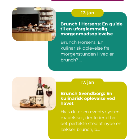
17. jan
Brunch i Horsens: En guide
til en uforglemmelig
morgenmadsoplevelse
Brunch Horsens: En
kulinarisk oplevelse fra
morgenstunden Hvad er
brunch? ...
17. jan
Brunch Svendborg: En
kulinarisk oplevelse ved
havet
Hvis du er en eventyrlysten
madelsker, der leder efter
det perfekte sted at nyde en
lækker brunch, b...