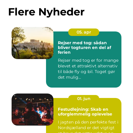
Flere Nyheder
05. apr
Rejser med tog: sådan
bliver togturen en del af
ferien
Rejser med tog er for mange
blevet et attraktivt alternativ
til både fly og bil. Toget gør
det mulig...
01. jun
Festudlejning: Skab en
uforglemmelig oplevelse
I jagten på den perfekte fest i
Nordsjælland er det vigtigt