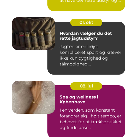
at have det rette udstyr og ...
01. okt
Hvordan vælger du det
rette jagtudstyr?
Jagten er en højst
kompliceret sport og kræver
ikke kun dygtighed og
tålmodighed,...
08. jul
Spa og wellness i
København
I en verden, som konstant
forandrer sig i højt tempo, er
behovet for at trække stikket
og finde oase...