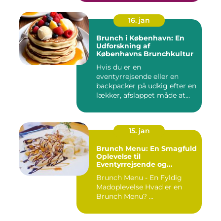
16. jan
Brunch i København: En
Udforskning af
Københavns Brunchkultur
Hvis du er en
eventyrrejsende eller en
backpacker på udkig efter en
lækker, afslappet måde at
starte...
15. jan
Brunch Menu: En Smagfuld
Oplevelse til
Eventyrrejsende og
Backpackere
Brunch Menu - En Fyldig
Madoplevelse Hvad er en
Brunch Menu? ...