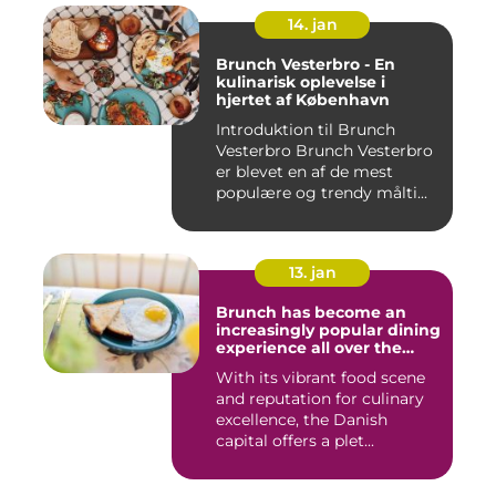
14. jan
Brunch Vesterbro - En
kulinarisk oplevelse i
hjertet af København
Introduktion til Brunch
Vesterbro Brunch Vesterbro
er blevet en af de mest
populære og trendy målti...
13. jan
Brunch has become an
increasingly popular dining
experience all over the
world, and Copenhagen is
With its vibrant food scene
certainly no exception
and reputation for culinary
excellence, the Danish
capital offers a plet...