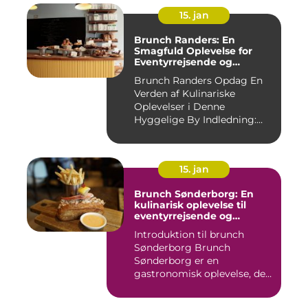
15. jan
Brunch Randers: En
Smagfuld Oplevelse for
Eventyrrejsende og
Backpackere
Brunch Randers Opdag En
Verden af Kulinariske
Oplevelser i Denne
Hyggelige By Indledning:
Brunch ...
15. jan
Brunch Sønderborg: En
kulinarisk oplevelse til
eventyrrejsende og
backpackere
Introduktion til brunch
Sønderborg Brunch
Sønderborg er en
gastronomisk oplevelse, der
tilbydes i d...