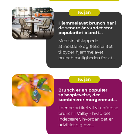
16. jan
Hjemmelavet brunch har i
de senere år vundet stor
popularitet blandt
eventyrrejsende og
Med sin afslappede
backpackere, der ønsker at
atmosfære og fleksibilitet
nyde en behagelig og
velsmagende morgenmad
tilbyder hjemmelavet
uden at skulle forlade
brunch muligheden for at
deres indkvartering
kombiner...
16. jan
Brunch er en populær
spiseoplevelse, der
kombinerer morgenmad
og frokost og er blevet en
I denne artikel vil vi udforske
trendy og vigtig del af
brunch i Valby - hvad det
madkulturen i Valby
indebærer, hvordan det er
udviklet sig ove...