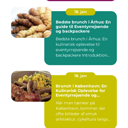
18. jan
Bedste brunch i Århus: En
guide til Eventyrrejsende
og backpackere
Bedste brunch i Århus: En
kulinarisk oplevelse til
eventyrrejsende og
backpackere Introduktion
til...
18. jan
Brunch i København: En
Kulinarisk Oplevelse for
Eventyrrejsende og
Backpackere [INDSÆT
Når man tænker på
VIDEO HER]
København, kommer der
ofte billeder af smuk
arkitektur, cykelture langs
kanalerne ...