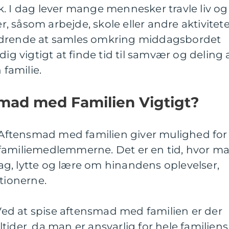
. I dag lever mange mennesker travle liv og
er, såsom arbejde, skole eller andre aktivitete
rdrende at samles omkring middagsbordet
dig vigtigt at finde tid til samvær og deling 
familie.
smad med Familien Vigtigt?
: Aftensmad med familien giver mulighed for
familiemedlemmerne. Det er en tid, hvor m
g, lytte og lære om hinandens oplevelser,
ationerne.
d at spise aftensmad med familien er der
tider, da man er ansvarlig for hele familiens