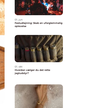
01. jun
Festudlejning: Skab en uforglemmelig
oplevelse
01. okt
Hvordan vælger du det rette
jagtudstyr?