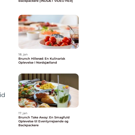
Backpackere [INDSÆT VIDEO HER]
18. jan
Brunch Hillerød: En Kulinarisk
Oplevelse I Nordsjælland
v
id
17. jan
Brunch Take Away: En Smagfuld
Oplevelse til Eventyrrejsende og
Backpackere