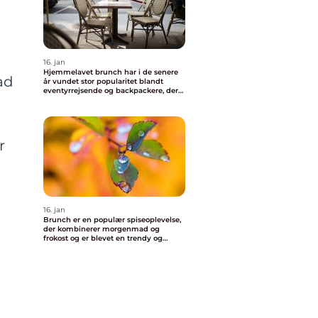
16. jan
Hjemmelavet brunch har i de senere
ad
år vundet stor popularitet blandt
eventyrrejsende og backpackere, der
ønsker at nyde en behagelig og
velsmagende morgenmad uden at
skulle forlade deres indkvartering
r
16. jan
Brunch er en populær spiseoplevelse,
der kombinerer morgenmad og
frokost og er blevet en trendy og
vigtig del af madkulturen i Valby