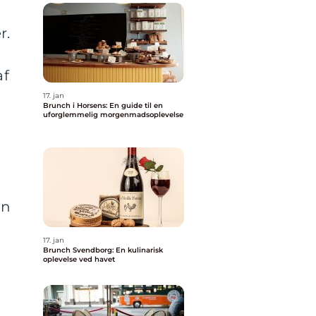
r.
af
17. jan
Brunch i Horsens: En guide til en
uforglemmelig morgenmadsoplevelse
an
17. jan
Brunch Svendborg: En kulinarisk
oplevelse ved havet