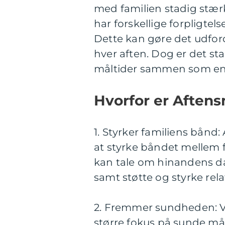
med familien stadig stærk
har forskellige forpligtels
Dette kan gøre det udfo
hver aften. Dog er det sta
måltider sammen som en 
Hvorfor er Aften
1. Styrker familiens bånd
at styrke båndet mellem 
kan tale om hinandens da
samt støtte og styrke rel
2. Fremmer sundheden: Ve
større fokus på sunde mål