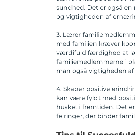
sundhed. Det er også en
og vigtigheden af ernæri
3. Lærer familiemedlemm
med familien kræver koord
værdifuld færdighed at læ
familiemedlemmerne i pla
man også vigtigheden af
4. Skaber positive erindr
kan være fyldt med positiv
husket i fremtiden. Det e
fejringer, der binder fam
Tips til Succesfu