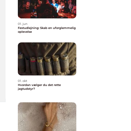
01. jun
Festudlejning: Skab en uforglemmelig
oplevelse
01. okt
Hvordan vælger du det rette
jagtudstyr?