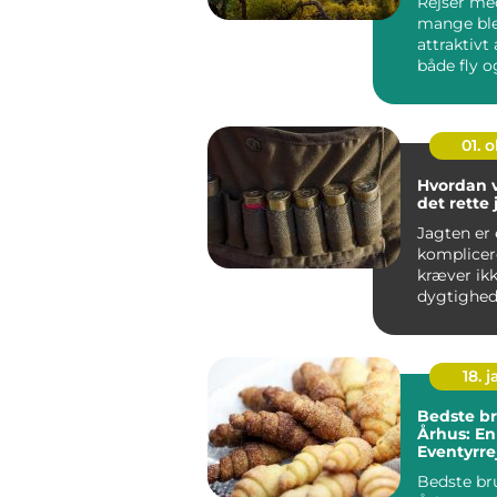
Rejser med
mange ble
attraktivt 
både fly o
gør det mu
01. 
Hvordan 
det rette
Jagten er 
komplicer
kræver ik
dygtighed
tålmodighe
18. j
Bedste br
Århus: En 
Eventyrre
backpack
Bedste br