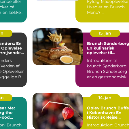
sende eller
Fyldig Madoplevelse
cker på
Hvad er en Brunch
r en lækker,
Menu? ...
 måde at
an
15. jan
anders: En
Brunch Sønderborg
 Oplevelse
En kulinarisk
yrrejsende
oplevelse til
ackere
eventyrrejsende og
anders
Introduktion til
backpackere
Verden af
brunch Sønderborg
e Oplevelser
Brunch Sønderborg
yggelige By
er en gastronomisk
Indledning: Brunch ...
oplevelse, der tilbyd
i d...
jan
14. jan
ear Me:
Oplev Brunch Buffe
ng the
i København: En
 Food
Historisk Rejse
ce
gennem Den
runch
Introduktion: Brunc
Danske Hovedstads