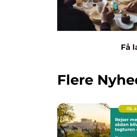
Få l
Flere Nyhe
05. 
Rejser me
sådan bli
togturen 
ferien