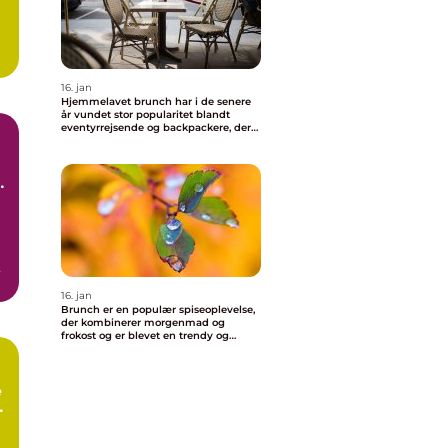
16. jan
Hjemmelavet brunch har i de senere
år vundet stor popularitet blandt
eventyrrejsende og backpackere, der
ønsker at nyde en behagelig og
velsmagende morgenmad uden at
skulle forlade deres indkvartering
i
16. jan
Brunch er en populær spiseoplevelse,
der kombinerer morgenmad og
frokost og er blevet en trendy og
vigtig del af madkulturen i Valby
e