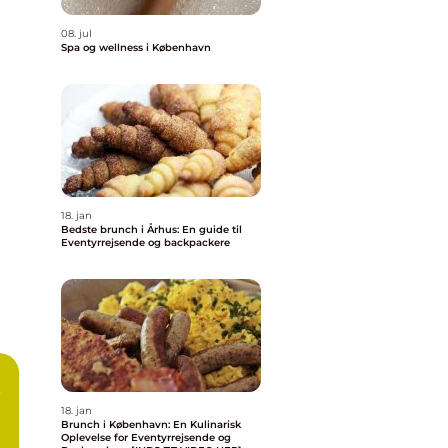
08. jul
Spa og wellness i København
18. jan
Bedste brunch i Århus: En guide til
Eventyrrejsende og backpackere
b
18. jan
Brunch i København: En Kulinarisk
Oplevelse for Eventyrrejsende og