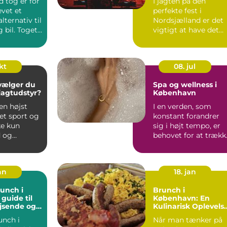
 tog er for
I jagten på den
vet et
perfekte fest i
alternativ til
Nordsjælland er det
g bil. Toget
vigtigt at have det
lig...
rette udstyr og ...
okt
08. jul
vælger du
Spa og wellness i
 jagtudstyr?
København
en højst
I en verden, som
et sport og
konstant forandrer
ke kun
sig i højt tempo, er
 og
behovet for at trækk
d,...
stikket og finde oase.
an
18. jan
unch i
Brunch i
guide til
København: En
jsende og
Kulinarisk Oplevels
ere
for Eventyrrejsende
unch i
Når man tænker på
og Backpackere