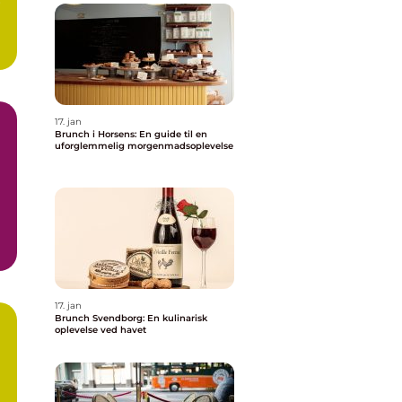
r
17. jan
Brunch i Horsens: En guide til en
uforglemmelig morgenmadsoplevelse
g
17. jan
Brunch Svendborg: En kulinarisk
oplevelse ved havet