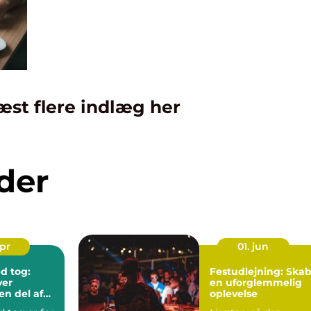
æst flere indlæg her
der
apr
01. jun
d tog:
Festudlejning: Ska
ver
en uforglemmelig
en del af
oplevelse