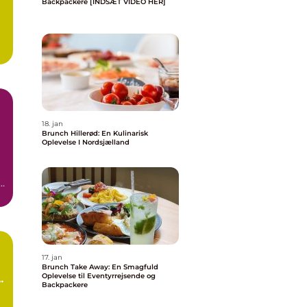
Backpackere [INDSÆT VIDEO HER]
18. jan
Brunch Hillerød: En Kulinarisk
Oplevelse I Nordsjælland
e
..
17. jan
Brunch Take Away: En Smagfuld
Oplevelse til Eventyrrejsende og
e
Backpackere