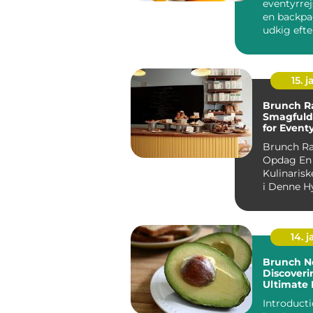
eventyrrej
en backpa
udkig efte
afslappet
starte...
15. j
Brunch R
Smagfuld
for Event
og Backp
Brunch R
Opdag En 
Kulinarisk
i Denne H
14. 
Brunch N
Discoveri
Ultimate
Experien
Introduction: B