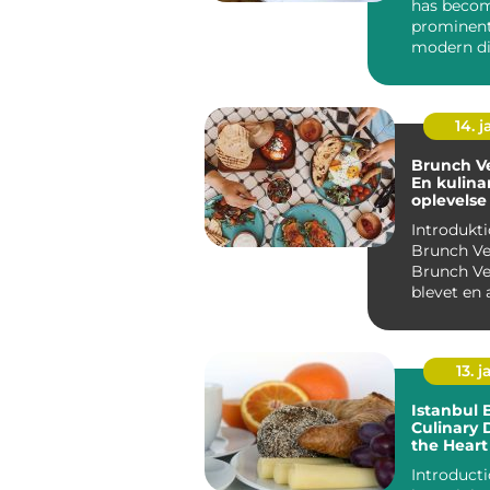
has beco
prominent
modern d
culture, o
delightful b
14. 
Brunch Ve
En kulina
oplevelse 
Københa
Introdukti
Brunch Ve
Brunch Ve
blevet en 
populære 
målti...
13. j
Istanbul 
Culinary 
the Heart
Introduction Ist