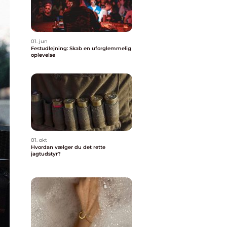
01. jun
Festudlejning: Skab en uforglemmelig
oplevelse
01. okt
Hvordan vælger du det rette
jagtudstyr?