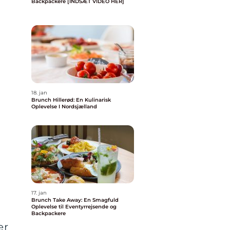
Backpackere [INDSÆT VIDEO HER]
18. jan
Brunch Hillerød: En Kulinarisk
Oplevelse I Nordsjælland
17. jan
Brunch Take Away: En Smagfuld
Oplevelse til Eventyrrejsende og
Backpackere
er