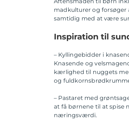
Aftensmaden til børn inklu
madkulturer og forsøge
samtidig med at være s
Inspiration til s
– Kyllingebidder i knase
Knasende og velsmagende
kærlighed til nuggets me
og fuldkornsbrødkrumme
– Pastaret med grøntsage
at få børnene til at spise
næringsværdi.