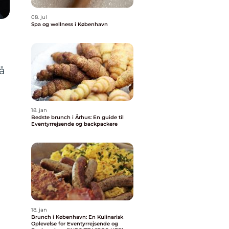
08. jul
Spa og wellness i København
på
å
18. jan
Bedste brunch i Århus: En guide til
Eventyrrejsende og backpackere
18. jan
Brunch i København: En Kulinarisk
Oplevelse for Eventyrrejsende og