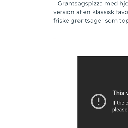
– Grøntsagspizza med hj
version af en klassisk fav
friske grøntsager som to
–