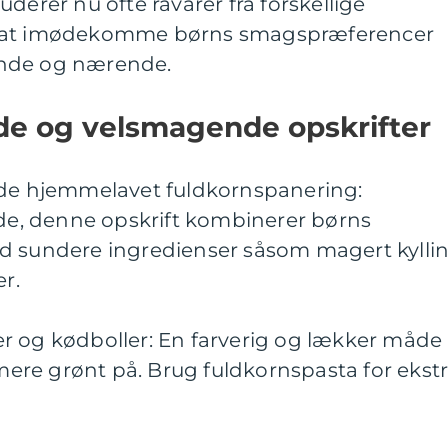
derer nu ofte råvarer fra forskellige
r at imødekomme børns smagspræferencer
unde og nærende.
unde og velsmagende opskrifter
nde hjemmelavet fuldkornspanering:
, denne opskrift kombinerer børns
d sundere ingredienser såsom magert kylli
r.
r og kødboller: En farverig og lækker måde
 mere grønt på. Brug fuldkornspasta for ekst