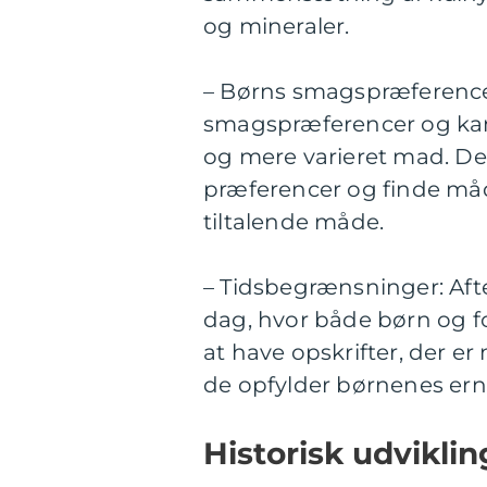
og mineraler.
– Børns smagspræferencer
smagspræferencer og kan 
og mere varieret mad. De
præferencer og finde måd
tiltalende måde.
– Tidsbegrænsninger: Aft
dag, hvor både børn og fo
at have opskrifter, der e
de opfylder børnenes er
Historisk udviklin