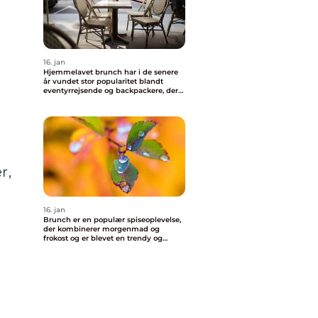
16. jan
Hjemmelavet brunch har i de senere
år vundet stor popularitet blandt
eventyrrejsende og backpackere, der
ønsker at nyde en behagelig og
velsmagende morgenmad uden at
skulle forlade deres indkvartering
r,
16. jan
Brunch er en populær spiseoplevelse,
der kombinerer morgenmad og
frokost og er blevet en trendy og
vigtig del af madkulturen i Valby