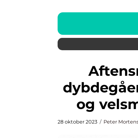
Aftensmad til børn: En
dybdegåen
og vels
28 oktober 2023
Peter Morten