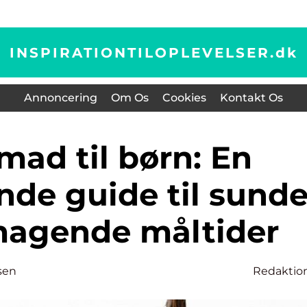
INSPIRATIONTILOPLEVELSER.
dk
Annoncering
Om Os
Cookies
Kontakt Os
de guide til sund
magende måltider
sen
Redaktio