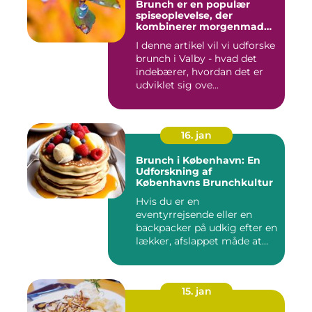
Brunch er en populær
spiseoplevelse, der
kombinerer morgenmad
og frokost og er blevet en
I denne artikel vil vi udforske
trendy og vigtig del af
brunch i Valby - hvad det
madkulturen i Valby
indebærer, hvordan det er
udviklet sig ove...
16. jan
Brunch i København: En
Udforskning af
Københavns Brunchkultur
Hvis du er en
eventyrrejsende eller en
backpacker på udkig efter en
lækker, afslappet måde at
starte...
15. jan