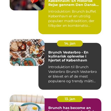
København: En Historisk
Rejse gennem Den Danske
Hovedstads Kulinariske
Introduktion: Brunch buffet
Skatte
København er en utrolig
populær madtradition, der
tilbyder en kombinatio...
14. jan
Brunch Vesterbro - En
kulinarisk oplevelse i
hjertet af København
Introduktion til Brunch
Vesterbro Brunch Vesterbro
er blevet en af de mest
populære og trendy målti...
13. jan
Brunch has become an