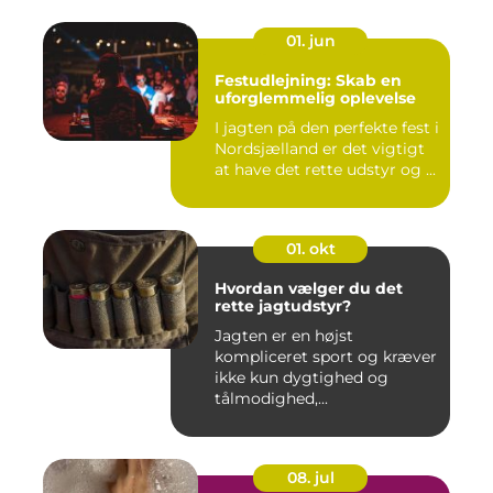
01. jun
Festudlejning: Skab en
uforglemmelig oplevelse
I jagten på den perfekte fest i
Nordsjælland er det vigtigt
at have det rette udstyr og ...
01. okt
Hvordan vælger du det
rette jagtudstyr?
Jagten er en højst
kompliceret sport og kræver
ikke kun dygtighed og
tålmodighed,...
08. jul