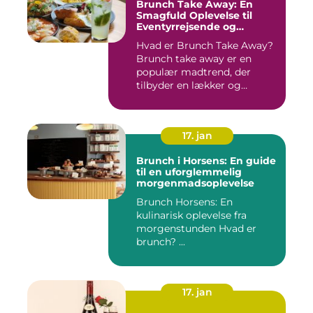
Brunch Take Away: En
Smagfuld Oplevelse til
Eventyrrejsende og
Backpackere
Hvad er Brunch Take Away?
Brunch take away er en
populær madtrend, der
tilbyder en lækker og
bekvem...
17. jan
Brunch i Horsens: En guide
til en uforglemmelig
morgenmadsoplevelse
Brunch Horsens: En
kulinarisk oplevelse fra
morgenstunden Hvad er
brunch? ...
17. jan