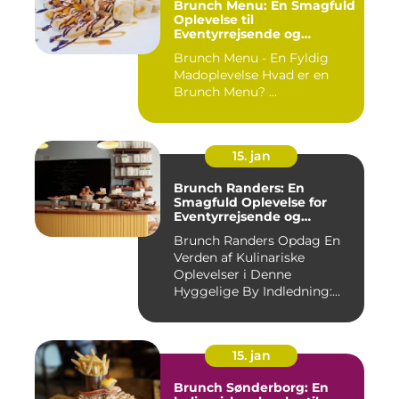
Brunch Menu: En Smagfuld
Oplevelse til
Eventyrrejsende og
Backpackere
Brunch Menu - En Fyldig
Madoplevelse Hvad er en
Brunch Menu? ...
15. jan
Brunch Randers: En
Smagfuld Oplevelse for
Eventyrrejsende og
Backpackere
Brunch Randers Opdag En
Verden af Kulinariske
Oplevelser i Denne
Hyggelige By Indledning:
Brunch ...
15. jan
Brunch Sønderborg: En