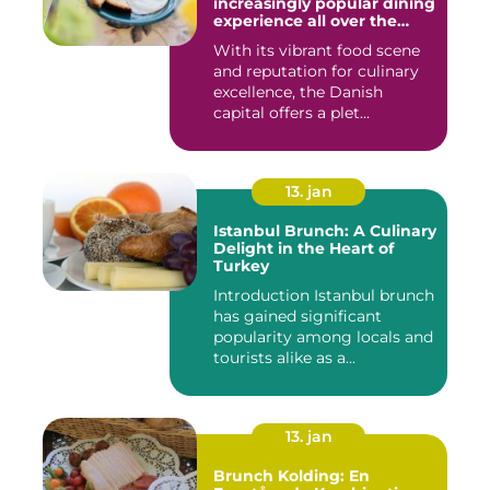
increasingly popular dining
experience all over the
world, and Copenhagen is
With its vibrant food scene
certainly no exception
and reputation for culinary
excellence, the Danish
capital offers a plet...
13. jan
Istanbul Brunch: A Culinary
Delight in the Heart of
Turkey
Introduction Istanbul brunch
has gained significant
popularity among locals and
tourists alike as a...
13. jan
Brunch Kolding: En