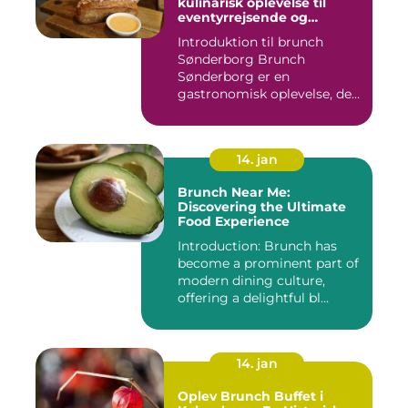
kulinarisk oplevelse til
eventyrrejsende og
backpackere
Introduktion til brunch
Sønderborg Brunch
Sønderborg er en
gastronomisk oplevelse, der
tilbydes i d...
14. jan
Brunch Near Me:
Discovering the Ultimate
Food Experience
Introduction: Brunch has
become a prominent part of
modern dining culture,
offering a delightful bl...
14. jan
Oplev Brunch Buffet i