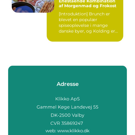
Enestående Kombination
af Morgenmad og Frokost
[Introduktion] Brunch er
blevet en populær
spiseoplevelse i mange
danske byer, og Kolding er
ingen u...
Adresse
web:
www.klikko.dk