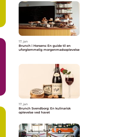
r
17. jan
Brunch i Horsens: En guide til en
uforglemmelig morgenmadsoplevelse
g
17. jan
Brunch Svendborg: En kulinarisk
oplevelse ved havet