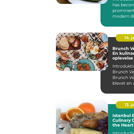
has beco
prominent
modern d
culture, o
delightful b
14. 
Brunch Ve
En kulina
oplevelse 
Københa
Introdukti
Brunch Ve
Brunch Ve
blevet en 
populære 
målti...
13. j
Istanbul 
Culinary 
the Heart
Introduction Ist