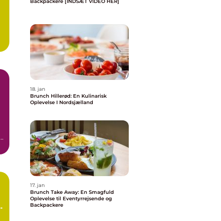
Backpackere [INDSÆT VIDEO HER]
18. jan
Brunch Hillerød: En Kulinarisk
Oplevelse I Nordsjælland
e
..
17. jan
Brunch Take Away: En Smagfuld
Oplevelse til Eventyrrejsende og
e
Backpackere