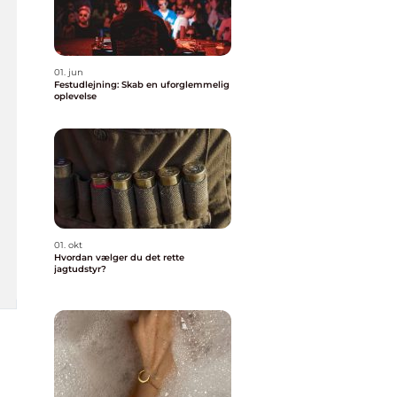
01. jun
Festudlejning: Skab en uforglemmelig
oplevelse
01. okt
Hvordan vælger du det rette
jagtudstyr?