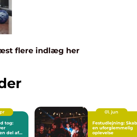
æst flere indlæg her
der
apr
01. jun
d tog:
Festudlejning: Ska
ver
en uforglemmelig
en del af
oplevelse