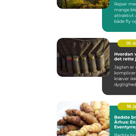
ferien
Rejser med
mange ble
attraktivt 
både fly o
gør det mu
01. 
Hvordan 
det rette
Jagten er 
komplicer
kræver ik
dygtighed
tålmodighe
18. j
Bedste br
Århus: En 
Eventyrre
backpack
Bedste br