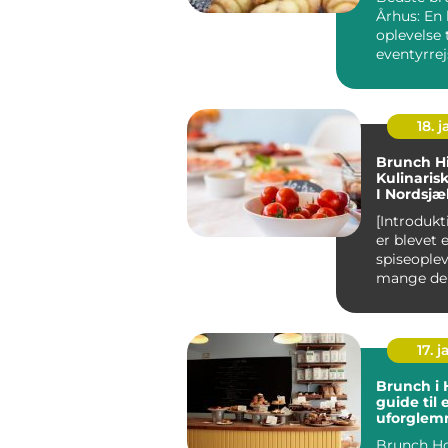
Århus: En 
oplevelse t
eventyrre
backpacke
Introduktio
18. j
Brunch Hi
Kulinaris
I Nordsjæ
[Introduk
er blevet
spiseoplev
mange del
og Hillerød
17. j
Brunch i 
guide til 
uforglem
morgenma
Brunch Ho