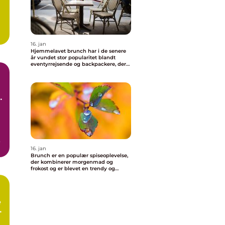
16. jan
Hjemmelavet brunch har i de senere
år vundet stor popularitet blandt
eventyrrejsende og backpackere, der
ønsker at nyde en behagelig og
velsmagende morgenmad uden at
skulle forlade deres indkvartering
i
16. jan
Brunch er en populær spiseoplevelse,
der kombinerer morgenmad og
frokost og er blevet en trendy og
vigtig del af madkulturen i Valby
e