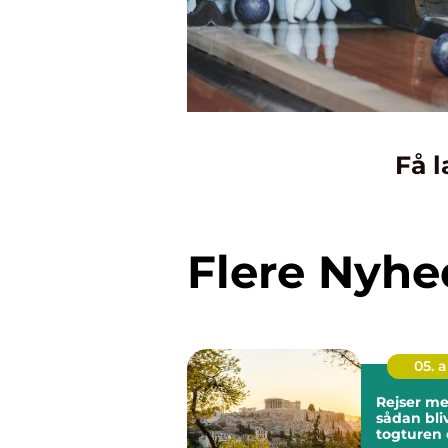
Få l
Flere Nyhe
05. 
Rejser me
sådan bli
togturen 