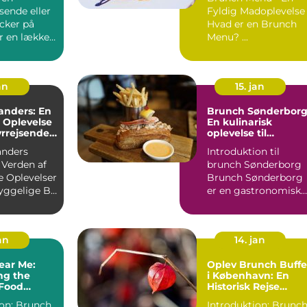
ltur
sende eller
Fyldig Madoplevelse
cker på
Hvad er en Brunch
r en lækker,
Menu? ...
 måde at
an
15. jan
anders: En
Brunch Sønderborg
 Oplevelse
En kulinarisk
yrrejsende
oplevelse til
ackere
eventyrrejsende og
anders
Introduktion til
backpackere
Verden af
brunch Sønderborg
e Oplevelser
Brunch Sønderborg
yggelige By
er en gastronomisk
Indledning: Brunch ...
oplevelse, der tilbyd
i d...
jan
14. jan
ear Me:
Oplev Brunch Buffe
ng the
i København: En
 Food
Historisk Rejse
ce
gennem Den
runch
Introduktion: Brunc