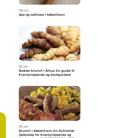
08. jul
Spa og wellness i København
18. jan
Bedste brunch i Århus: En guide til
Eventyrrejsende og backpackere
b
18. jan
Brunch i København: En Kulinarisk
Oplevelse for Eventyrrejsende og