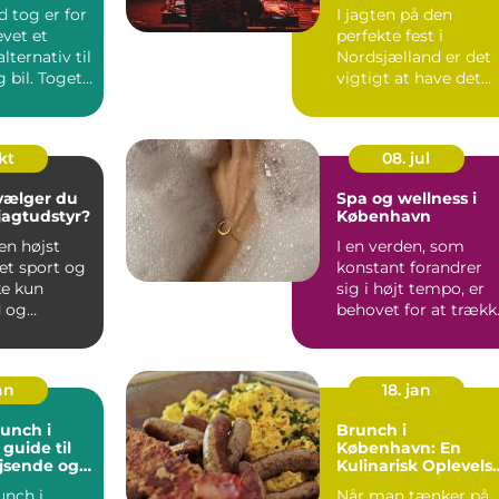
 tog er for
I jagten på den
vet et
perfekte fest i
alternativ til
Nordsjælland er det
g bil. Toget
vigtigt at have det
lig...
rette udstyr og ...
okt
08. jul
vælger du
Spa og wellness i
 jagtudstyr?
København
en højst
I en verden, som
et sport og
konstant forandrer
ke kun
sig i højt tempo, er
 og
behovet for at trækk
d,...
stikket og finde oase.
an
18. jan
unch i
Brunch i
guide til
København: En
jsende og
Kulinarisk Oplevels
ere
for Eventyrrejsende
unch i
Når man tænker på