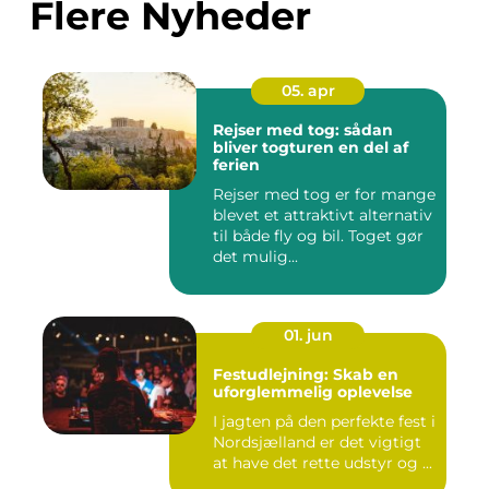
Flere Nyheder
05. apr
Rejser med tog: sådan
bliver togturen en del af
ferien
Rejser med tog er for mange
blevet et attraktivt alternativ
til både fly og bil. Toget gør
det mulig...
01. jun
Festudlejning: Skab en
uforglemmelig oplevelse
I jagten på den perfekte fest i
Nordsjælland er det vigtigt
at have det rette udstyr og ...