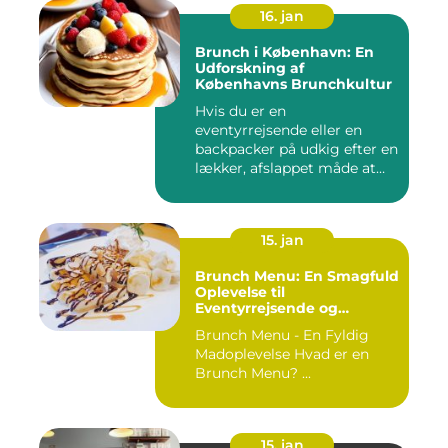
16. jan
Brunch i København: En
Udforskning af
Københavns Brunchkultur
Hvis du er en
eventyrrejsende eller en
backpacker på udkig efter en
lækker, afslappet måde at
starte...
15. jan
Brunch Menu: En Smagfuld
Oplevelse til
Eventyrrejsende og
Backpackere
Brunch Menu - En Fyldig
Madoplevelse Hvad er en
Brunch Menu? ...
15. jan