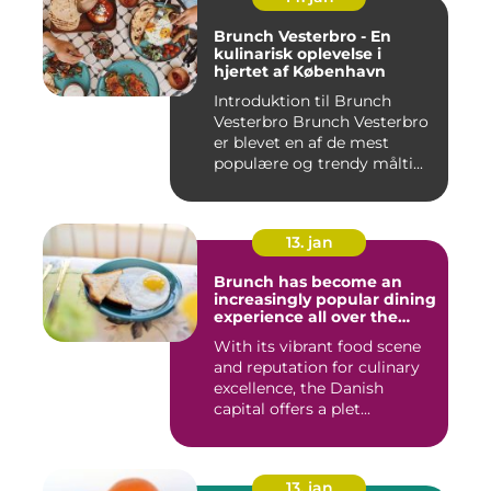
Brunch Vesterbro - En
kulinarisk oplevelse i
hjertet af København
Introduktion til Brunch
Vesterbro Brunch Vesterbro
er blevet en af de mest
populære og trendy målti...
13. jan
Brunch has become an
increasingly popular dining
experience all over the
world, and Copenhagen is
With its vibrant food scene
certainly no exception
and reputation for culinary
excellence, the Danish
capital offers a plet...
13. jan