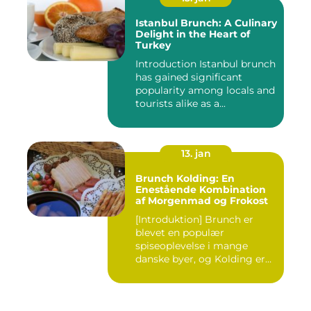
Istanbul Brunch: A Culinary
Delight in the Heart of
Turkey
Introduction Istanbul brunch
has gained significant
popularity among locals and
tourists alike as a...
13. jan
Brunch Kolding: En
Enestående Kombination
af Morgenmad og Frokost
[Introduktion] Brunch er
blevet en populær
spiseoplevelse i mange
danske byer, og Kolding er
ingen u...