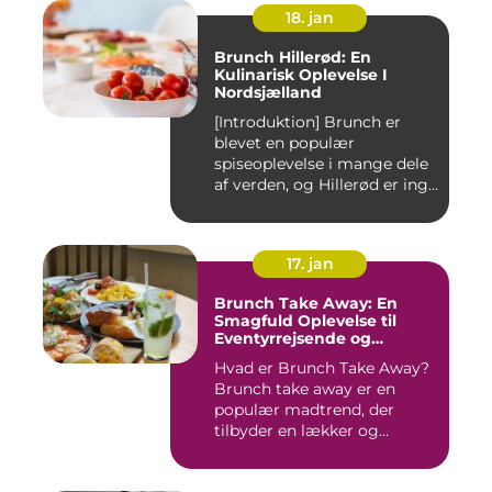
18. jan
Brunch Hillerød: En
Kulinarisk Oplevelse I
Nordsjælland
[Introduktion] Brunch er
blevet en populær
spiseoplevelse i mange dele
af verden, og Hillerød er ing...
17. jan
Brunch Take Away: En
Smagfuld Oplevelse til
Eventyrrejsende og
Backpackere
Hvad er Brunch Take Away?
Brunch take away er en
populær madtrend, der
tilbyder en lækker og
bekvem...