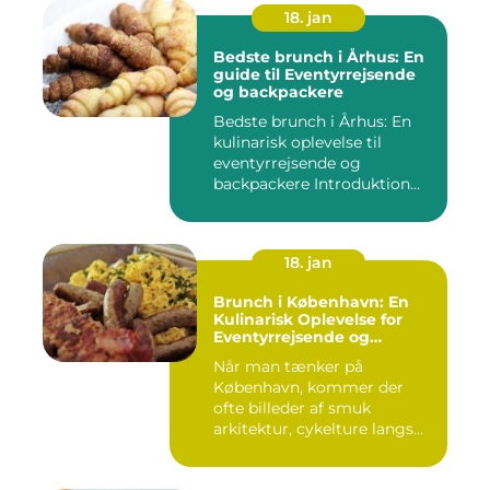
18. jan
Bedste brunch i Århus: En
guide til Eventyrrejsende
og backpackere
Bedste brunch i Århus: En
kulinarisk oplevelse til
eventyrrejsende og
backpackere Introduktion
til...
18. jan
Brunch i København: En
Kulinarisk Oplevelse for
Eventyrrejsende og
Backpackere [INDSÆT
Når man tænker på
VIDEO HER]
København, kommer der
ofte billeder af smuk
arkitektur, cykelture langs
kanalerne ...