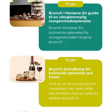
17. jan
Brunch i Horsens: En guide
til en uforglemmelig
morgenmadsoplevelse
Brunch Horsens: En
kulinarisk oplevelse fra
morgenstunden Hvad er
brunch? ...
17. jan
Brunch Svendborg: En
kulinarisk oplevelse ved
havet
Hvis du er en eventyrlysten
madelsker, der leder efter
det perfekte sted at nyde en
lækker brunch, b...