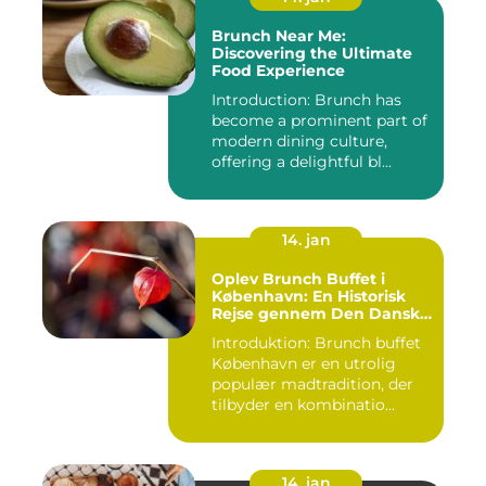
Brunch Near Me:
Discovering the Ultimate
Food Experience
Introduction: Brunch has
become a prominent part of
modern dining culture,
offering a delightful bl...
14. jan
Oplev Brunch Buffet i
København: En Historisk
Rejse gennem Den Danske
Hovedstads Kulinariske
Introduktion: Brunch buffet
Skatte
København er en utrolig
populær madtradition, der
tilbyder en kombinatio...
14. jan