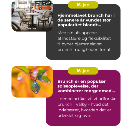
16. jan
Hjemmelavet brunch har i
de senere år vundet stor
popularitet blandt
eventyrrejsende og
Med sin afslappede
backpackere, der ønsker at
atmosfære og fleksibilitet
nyde en behagelig og
velsmagende morgenmad
tilbyder hjemmelavet
uden at skulle forlade
brunch muligheden for at
deres indkvartering
kombiner...
16. jan
Brunch er en populær
spiseoplevelse, der
kombinerer morgenmad
og frokost og er blevet en
I denne artikel vil vi udforske
trendy og vigtig del af
brunch i Valby - hvad det
madkulturen i Valby
indebærer, hvordan det er
udviklet sig ove...