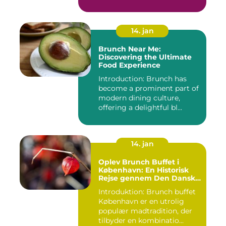
tilbydes i d...
14. jan
Brunch Near Me:
Discovering the Ultimate
Food Experience
Introduction: Brunch has
become a prominent part of
modern dining culture,
offering a delightful bl...
14. jan
Oplev Brunch Buffet i
København: En Historisk
Rejse gennem Den Danske
Hovedstads Kulinariske
Introduktion: Brunch buffet
Skatte
København er en utrolig
populær madtradition, der
tilbyder en kombinatio...