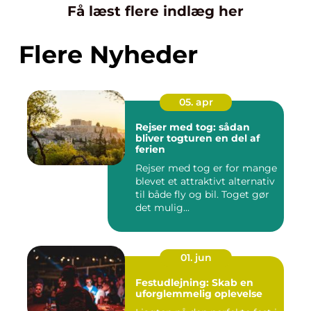
Få læst flere indlæg her
Flere Nyheder
05. apr
Rejser med tog: sådan
bliver togturen en del af
ferien
Rejser med tog er for mange
blevet et attraktivt alternativ
til både fly og bil. Toget gør
det mulig...
01. jun
Festudlejning: Skab en
uforglemmelig oplevelse