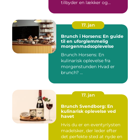
tilbyder en lækker og
bekvem...
17. jan
Brunch i Horsens: En guide
til en uforglemmelig
morgenmadsoplevelse
Brunch Horsens: En
kulinarisk oplevelse fra
morgenstunden Hvad er
brunch? ...
17. jan
Brunch Svendborg: En
kulinarisk oplevelse ved
havet
Hvis du er en eventyrlysten
madelsker, der leder efter
det perfekte sted at nyde en