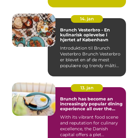
14. jan
Brunch Vesterbro - En
kulinarisk oplevelse i
hjertet af København
Introduktion til Brunch
Vesterbro Brunch Vesterbro
er blevet en af de mest
populære og trendy målti...
13. jan
Brunch has become an
increasingly popular dining
experience all over the
world, and Copenhagen is
With its vibrant food scene
certainly no exception
and reputation for culinary
excellence, the Danish
capital offers a plet...