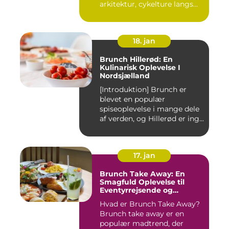
arkitektur, cykelture langs
kanalerne ...
18. jan
Brunch Hillerød: En
Kulinarisk Oplevelse I
Nordsjælland
[Introduktion] Brunch er
blevet en populær
spiseoplevelse i mange dele
af verden, og Hillerød er ing...
17. jan
Brunch Take Away: En
Smagfuld Oplevelse til
Eventyrrejsende og
Backpackere
Hvad er Brunch Take Away?
Brunch take away er en
populær madtrend, der