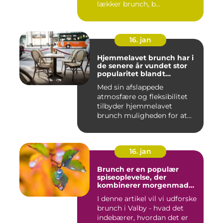
lækker brunch, b...
16. jan
Hjemmelavet brunch har i
de senere år vundet stor
popularitet blandt
eventyrrejsende og
Med sin afslappede
backpackere, der ønsker at
atmosfære og fleksibilitet
nyde en behagelig og
velsmagende morgenmad
tilbyder hjemmelavet
uden at skulle forlade
brunch muligheden for at
deres indkvartering
kombiner...
16. jan
Brunch er en populær
spiseoplevelse, der
kombinerer morgenmad
og frokost og er blevet en
I denne artikel vil vi udforske
trendy og vigtig del af
brunch i Valby - hvad det
madkulturen i Valby
indebærer, hvordan det er