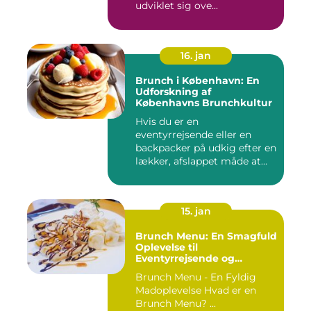
udviklet sig ove...
16. jan
Brunch i København: En
Udforskning af
Københavns Brunchkultur
Hvis du er en
eventyrrejsende eller en
backpacker på udkig efter en
lækker, afslappet måde at
starte...
15. jan
Brunch Menu: En Smagfuld
Oplevelse til
Eventyrrejsende og
Backpackere
Brunch Menu - En Fyldig
Madoplevelse Hvad er en
Brunch Menu? ...