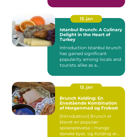
13. jan
Istanbul Brunch: A Culinary
Delight in the Heart of
Turkey
Introduction Istanbul brunch
has gained significant
popularity among locals and
tourists alike as a...
13. jan
Brunch Kolding: En
Enestående Kombination
af Morgenmad og Frokost
[Introduktion] Brunch er
blevet en populær
spiseoplevelse i mange
danske byer, og Kolding er