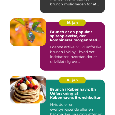
uden at skulle forlade
brunch muligheden for at
deres indkvartering
kombiner...
16. jan
Brunch er en populær
spiseoplevelse, der
kombinerer morgenmad
og frokost og er blevet en
I denne artikel vil vi udforske
trendy og vigtig del af
brunch i Valby - hvad det
madkulturen i Valby
indebærer, hvordan det er
udviklet sig ove...
16. jan
Brunch i København: En
Udforskning af
Københavns Brunchkultur
Hvis du er en
eventyrrejsende eller en
backpacker på udkig efter en