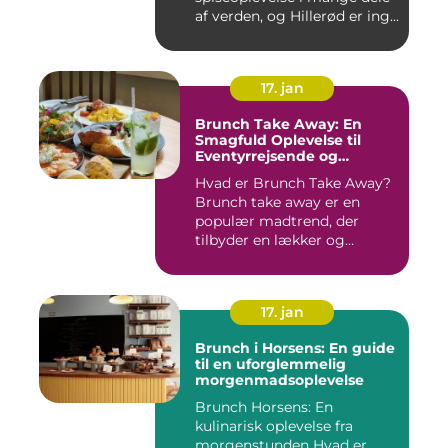
af verden, og Hillerød er ing...
17. jan
Brunch Take Away: En
Smagfuld Oplevelse til
Eventyrrejsende og
Backpackere
Hvad er Brunch Take Away?
Brunch take away er en
populær madtrend, der
tilbyder en lækker og
bekvem...
17. jan
Brunch i Horsens: En guide
til en uforglemmelig
morgenmadsoplevelse
Brunch Horsens: En
kulinarisk oplevelse fra
morgenstunden Hvad er