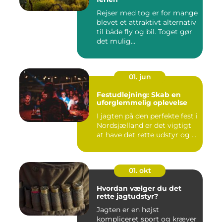
Rejser med tog er for mange
blevet et attraktivt alternativ
til både fly og bil. Toget gør
det mulig...
01. jun
Festudlejning: Skab en
uforglemmelig oplevelse
I jagten på den perfekte fest i
Nordsjælland er det vigtigt
at have det rette udstyr og ...
01. okt
Hvordan vælger du det
rette jagtudstyr?
Jagten er en højst
kompliceret sport og kræver