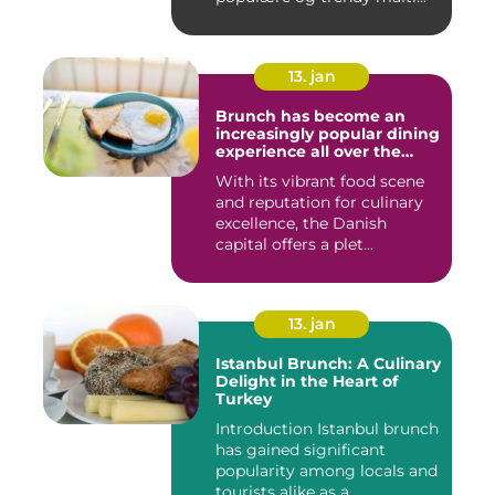
13. jan
Brunch has become an
increasingly popular dining
experience all over the
world, and Copenhagen is
With its vibrant food scene
certainly no exception
and reputation for culinary
excellence, the Danish
capital offers a plet...
13. jan
Istanbul Brunch: A Culinary
Delight in the Heart of
Turkey
Introduction Istanbul brunch
has gained significant
popularity among locals and
tourists alike as a...