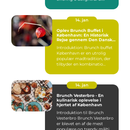
14. jan
Oplev Brunch Buffet i
København: En Historisk
Rejse gennem Den Danske
Hovedstads Kulinariske
Introduktion: Brunch buffet
Skatte
København er en utrolig
populær madtradition, der
tilbyder en kombinatio...
14. jan
Brunch Vesterbro - En
kulinarisk oplevelse i
hjertet af København
Introduktion til Brunch
Vesterbro Brunch Vesterbro
er blevet en af de mest
populære og trendy målti...