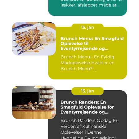
lækker, afslappet måde at
starte...
15. jan
Brunch Menu: En Smagfuld
Oplevelse til
Eventyrrejsende og
Backpackere
Brunch Menu - En Fyldig
Madoplevelse Hvad er en
Brunch Menu? ...
15. jan
Brunch Randers: En
Smagfuld Oplevelse for
Eventyrrejsende og
Backpackere
Brunch Randers Opdag En
Verden af Kulinariske
Oplevelser i Denne
Hyggelige By Indledning: