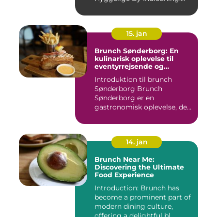
Brunch ...
15. jan
Brunch Sønderborg: En
kulinarisk oplevelse til
eventyrrejsende og
backpackere
Introduktion til brunch
Sønderborg Brunch
Sønderborg er en
gastronomisk oplevelse, der
tilbydes i d...
14. jan
Brunch Near Me:
Discovering the Ultimate
Food Experience
Introduction: Brunch has
become a prominent part of
modern dining culture,
offering a delightful bl...