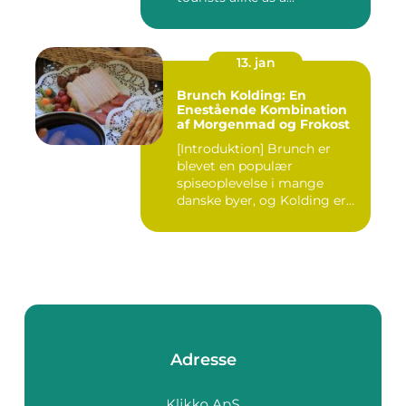
13. jan
Brunch Kolding: En
Enestående Kombination
af Morgenmad og Frokost
[Introduktion] Brunch er
blevet en populær
spiseoplevelse i mange
danske byer, og Kolding er
ingen u...
Adresse