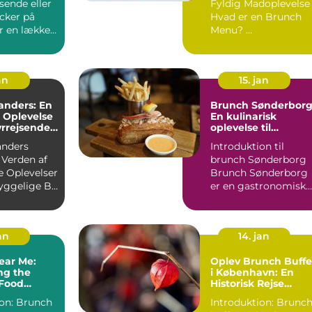
sende eller
Fyldig Madoplevelse
cker på
Hvad er en Brunch
r en lækker,
Menu? ...
 måde at
an
15. jan
anders: En
Brunch Sønderborg
 Oplevelse
En kulinarisk
yrrejsende
oplevelse til
ackere
eventyrrejsende og
anders
Introduktion til
backpackere
Verden af
brunch Sønderborg
e Oplevelser
Brunch Sønderborg
yggelige By
er en gastronomisk
Indledning: Brunch ...
oplevelse, der tilbyd
i d...
jan
14. jan
ear Me:
Oplev Brunch Buffe
ng the
i København: En
 Food
Historisk Rejse
ce
gennem Den
runch
Introduktion: Brunc
Danske Hovedstads