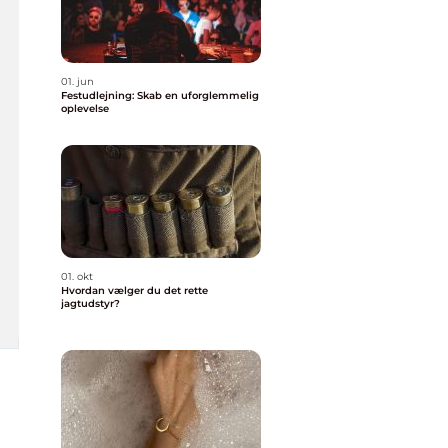
01. jun
Festudlejning: Skab en uforglemmelig
oplevelse
01. okt
Hvordan vælger du det rette
jagtudstyr?