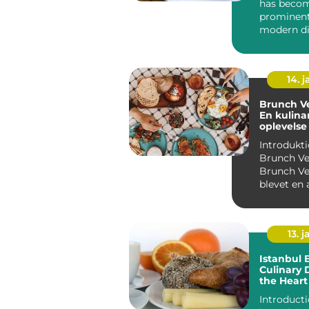
has beco
prominent
modern d
culture, o
delightful b
14. 
Brunch Ve
En kulina
oplevelse 
Københa
Introdukti
Brunch Ve
Brunch Ve
blevet en 
populære 
målti...
13. j
Istanbul 
Culinary 
the Heart
Introduction Ist