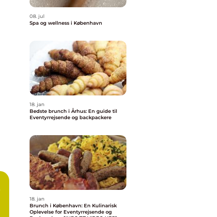
08. jul
Spa og wellness i København
18. jan
Bedste brunch i Århus: En guide til
Eventyrrejsende og backpackere
b
18. jan
Brunch i København: En Kulinarisk
Oplevelse for Eventyrrejsende og