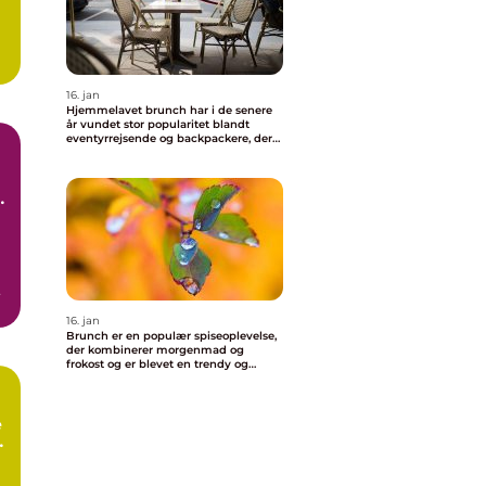
16. jan
Hjemmelavet brunch har i de senere
år vundet stor popularitet blandt
eventyrrejsende og backpackere, der
ønsker at nyde en behagelig og
velsmagende morgenmad uden at
skulle forlade deres indkvartering
i
16. jan
Brunch er en populær spiseoplevelse,
der kombinerer morgenmad og
frokost og er blevet en trendy og
vigtig del af madkulturen i Valby
e