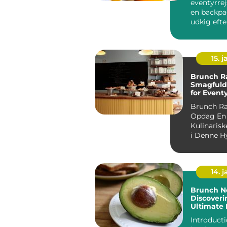
eventyrrej
en backpa
udkig efte
afslappet
starte...
15. j
Brunch R
Smagfuld
for Event
og Backp
Brunch R
Opdag En 
Kulinarisk
i Denne H
14. 
Brunch N
Discoveri
Ultimate
Experien
Introduction: B