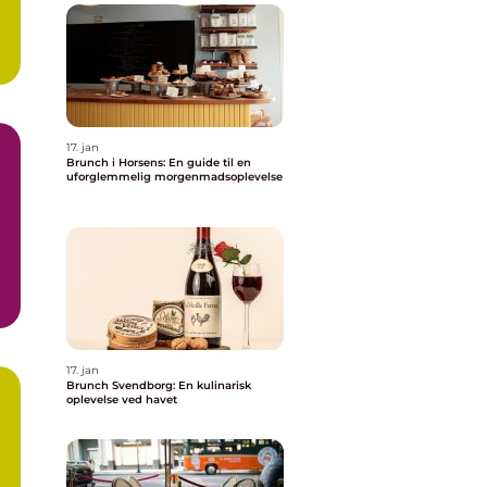
r
17. jan
Brunch i Horsens: En guide til en
uforglemmelig morgenmadsoplevelse
g
17. jan
Brunch Svendborg: En kulinarisk
oplevelse ved havet