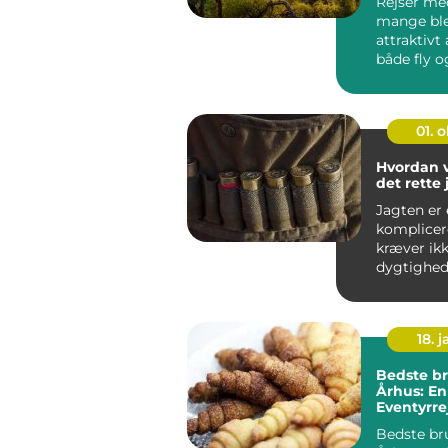
Rejser med
mange ble
attraktivt 
både fly o
gør det mu
01. 
Hvordan 
det rette
Jagten er 
komplicer
kræver ik
dygtighed
tålmodighe
18. j
Bedste br
Århus: En 
Eventyrre
backpack
Bedste br