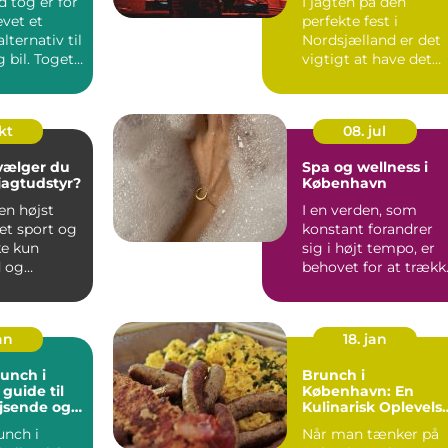
 tog er for
I jagten på den
vet et
perfekte fest i
alternativ til
Nordsjælland er det
g bil. Toget
vigtigt at have det
lig...
rette udstyr og ...
okt
08. jul
vælger du
Spa og wellness i
 jagtudstyr?
København
en højst
I en verden, som
et sport og
konstant forandrer
ke kun
sig i højt tempo, er
 og
behovet for at trækk
d,...
stikket og finde oase.
an
18. jan
unch i
Brunch i
guide til
København: En
jsende og
Kulinarisk Oplevels
ere
for Eventyrrejsende
unch i
Når man tænker på
og Backpackere