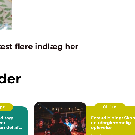
æst flere indlæg her
der
apr
01. jun
d tog:
Festudlejning: Ska
ver
en uforglemmelig
en del af
oplevelse