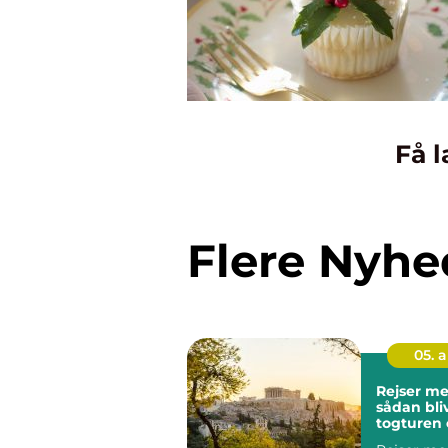
Få l
Flere Nyhe
05. 
Rejser me
sådan bli
togturen 
ferien