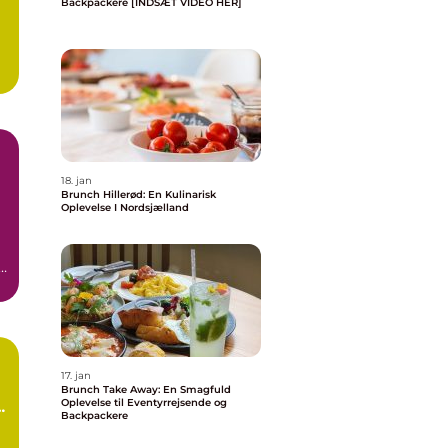
Backpackere [INDSÆT VIDEO HER]
18. jan
Brunch Hillerød: En Kulinarisk
Oplevelse I Nordsjælland
e
..
17. jan
Brunch Take Away: En Smagfuld
Oplevelse til Eventyrrejsende og
e
Backpackere