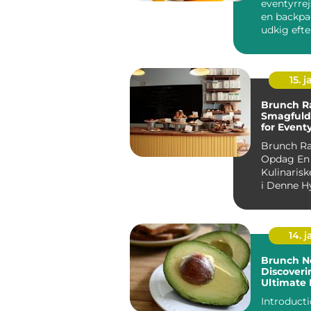
eventyrrej
en backpa
udkig efte
afslappet
starte...
15. j
Brunch R
Smagfuld
for Event
og Backp
Brunch R
Opdag En 
Kulinarisk
i Denne H
14. 
Brunch N
Discoveri
Ultimate
Experien
Introduction: B