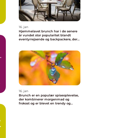
16. jan
Hjemmelavet brunch har i de senere
år vundet stor popularitet blandt
eventyrrejsende og backpackere, der
ønsker at nyde en behagelig og
velsmagende morgenmad uden at
skulle forlade deres indkvartering
i
16. jan
Brunch er en populær spiseoplevelse,
der kombinerer morgenmad og
frokost og er blevet en trendy og
vigtig del af madkulturen i Valby
e