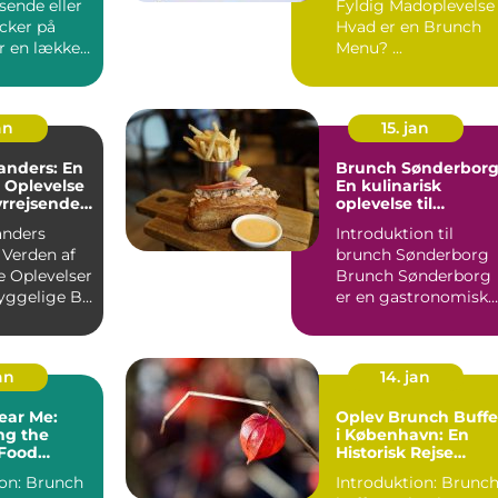
sende eller
Fyldig Madoplevelse
cker på
Hvad er en Brunch
r en lækker,
Menu? ...
 måde at
an
15. jan
anders: En
Brunch Sønderborg
 Oplevelse
En kulinarisk
yrrejsende
oplevelse til
ackere
eventyrrejsende og
anders
Introduktion til
backpackere
Verden af
brunch Sønderborg
e Oplevelser
Brunch Sønderborg
yggelige By
er en gastronomisk
Indledning: Brunch ...
oplevelse, der tilbyd
i d...
jan
14. jan
ear Me:
Oplev Brunch Buffe
ng the
i København: En
 Food
Historisk Rejse
ce
gennem Den
runch
Introduktion: Brunc
Danske Hovedstads