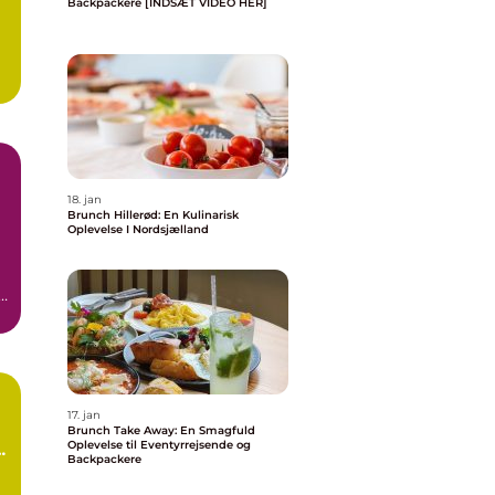
Backpackere [INDSÆT VIDEO HER]
18. jan
Brunch Hillerød: En Kulinarisk
Oplevelse I Nordsjælland
e
..
17. jan
Brunch Take Away: En Smagfuld
Oplevelse til Eventyrrejsende og
e
Backpackere