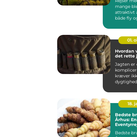
Rejser med
mange ble
attraktivt 
både fly o
gør det mu
01. 
Hvordan 
det rette
Jagten er 
komplicer
kræver ik
dygtighed
tålmodighe
18. j
Bedste br
Århus: En 
Eventyrre
backpack
Bedste br