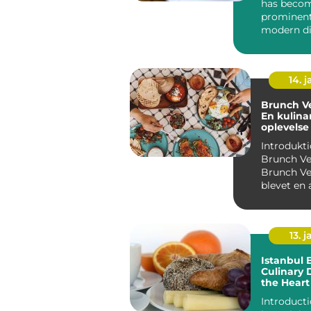
has beco
prominent
modern d
culture, o
delightful b
14. 
Brunch Ve
En kulina
oplevelse 
Københa
Introdukti
Brunch Ve
Brunch Ve
blevet en 
populære 
målti...
13. j
Istanbul 
Culinary 
the Heart
Introduction Ist