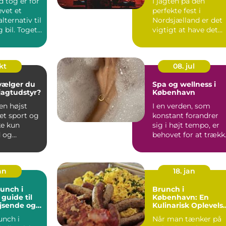
 tog er for
I jagten på den
vet et
perfekte fest i
alternativ til
Nordsjælland er det
g bil. Toget
vigtigt at have det
lig...
rette udstyr og ...
okt
08. jul
vælger du
Spa og wellness i
 jagtudstyr?
København
en højst
I en verden, som
et sport og
konstant forandrer
ke kun
sig i højt tempo, er
 og
behovet for at trækk
d,...
stikket og finde oase.
an
18. jan
unch i
Brunch i
guide til
København: En
jsende og
Kulinarisk Oplevels
ere
for Eventyrrejsende
unch i
Når man tænker på
og Backpackere