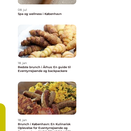
08. jul
Spa og wellness i København
18. jan
Bedste brunch i Århus: En guide til
Eventyrrejsende og backpackere
b
18. jan
Brunch i København: En Kulinarisk
Oplevelse for Eventyrrejsende og