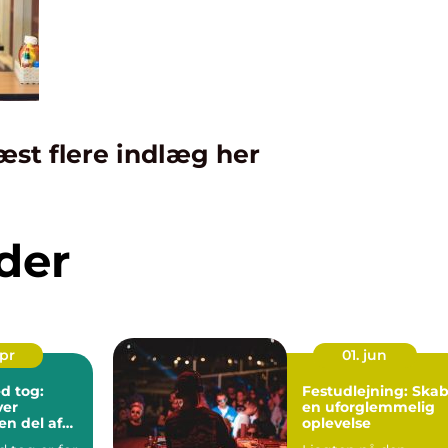
æst flere indlæg her
der
apr
01. jun
d tog:
Festudlejning: Ska
ver
en uforglemmelig
en del af
oplevelse