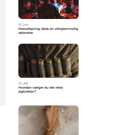
01. jun
Festudlejning: Skab en uforglemmelig
oplevelse
01. okt
Hvordan vælger du det rette
jagtudstyr?