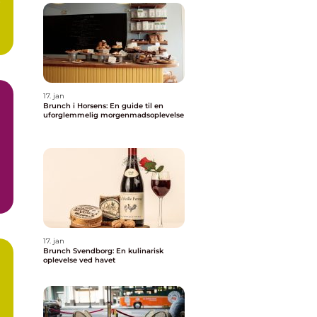
r
17. jan
Brunch i Horsens: En guide til en
uforglemmelig morgenmadsoplevelse
g
17. jan
Brunch Svendborg: En kulinarisk
oplevelse ved havet