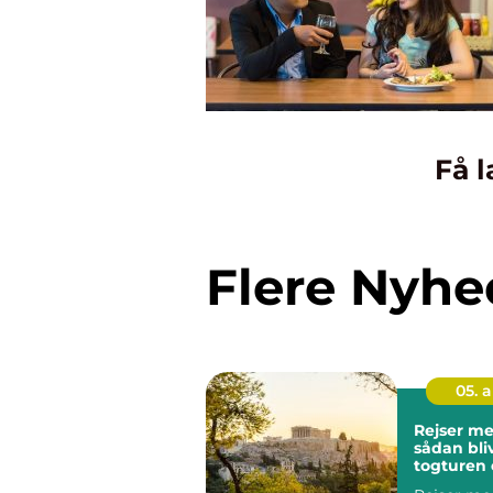
Få l
Flere Nyhe
05. 
Rejser me
sådan bli
togturen 
ferien