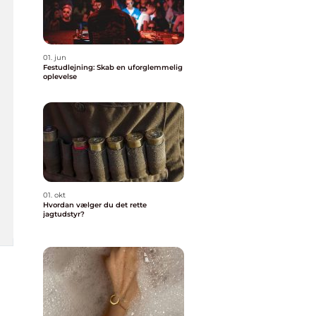
01. jun
Festudlejning: Skab en uforglemmelig
oplevelse
01. okt
Hvordan vælger du det rette
jagtudstyr?