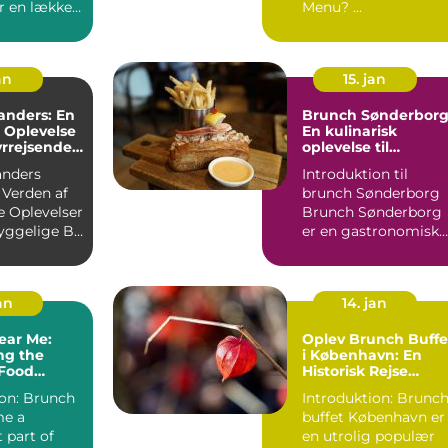
r en lækker,
Menu? ...
 måde at
an
15. jan
anders: En
Brunch Sønderborg
 Oplevelse
En kulinarisk
yrrejsende
oplevelse til
ackere
eventyrrejsende og
anders
Introduktion til
backpackere
Verden af
brunch Sønderborg
e Oplevelser
Brunch Sønderborg
yggelige By
er en gastronomisk
Indledning: Brunch ...
oplevelse, der tilbyd
i d...
jan
14. jan
ear Me:
Oplev Brunch Buffe
ng the
i København: En
 Food
Historisk Rejse
ce
gennem Den
runch
Introduktion: Brunc
Danske Hovedstads
me a
buffet København er
Kulinariske Skatte
 part of
en utrolig populær