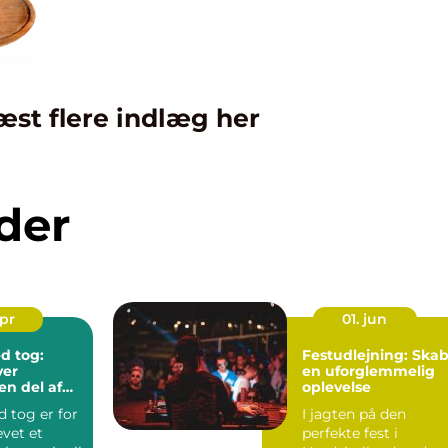
æst flere indlæg her
der
apr
01. jun
d tog:
Festudlejning: Ska
ver
en uforglemmelig
en del af
oplevelse
 tog er for
I jagten på den
vet et
perfekte fest i