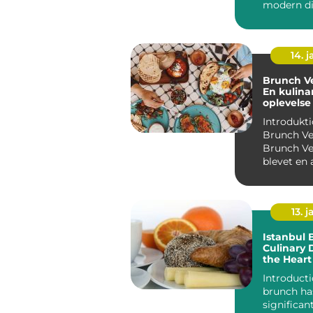
modern d
culture, o
delightful b
14. 
Brunch Ve
En kulina
oplevelse 
Københa
Introdukti
Brunch Ve
Brunch Ve
blevet en 
populære 
målti...
13. j
Istanbul 
Culinary 
the Heart
Introduction Ist
brunch ha
significan