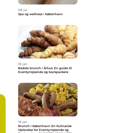
08. jul
Spa og wellness i København
18. jan
Bedste brunch i Århus: En guide til
Eventyrrejsende og backpackere
b
18. jan
Brunch i København: En Kulinarisk
Oplevelse for Eventyrrejsende og