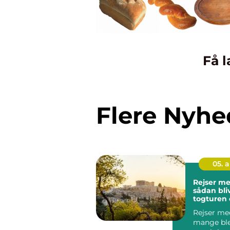
Få l
Flere Nyhe
05. 
Rejser me
sådan bli
togturen 
ferien
Rejser med
mange ble