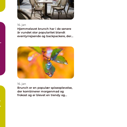
16. jan
Hjemmelavet brunch har i de senere
år vundet stor popularitet blandt
eventyrrejsende og backpackere, der
ønsker at nyde en behagelig og
velsmagende morgenmad uden at
skulle forlade deres indkvartering
i
16. jan
Brunch er en populær spiseoplevelse,
der kombinerer morgenmad og
frokost og er blevet en trendy og
vigtig del af madkulturen i Valby
e