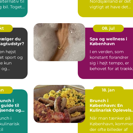
alternativ til
Nordsjælland er det
g bil. Toget
vigtigt at have det
lig...
rette udstyr og ...
okt
08. jul
vælger du
Spa og wellness i
 jagtudstyr?
København
en højst
I en verden, som
et sport og
konstant forandrer
ke kun
sig i højt tempo, er
 og
behovet for at trækk
d,...
stikket og finde oase.
an
18. jan
unch i
Brunch i
guide til
København: En
jsende og
Kulinarisk Oplevels
ere
for Eventyrrejsende
unch i
Når man tænker på
og Backpackere
kulinarisk
København, komme
[INDSÆT VIDEO
HER]
il
der ofte billeder af