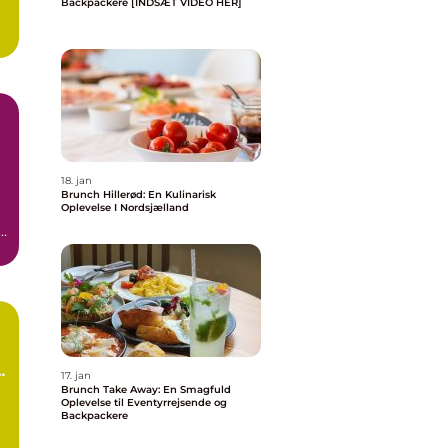
Backpackere [INDSÆT VIDEO HER]
18. jan
Brunch Hillerød: En Kulinarisk
Oplevelse I Nordsjælland
e
..
e
17. jan
Brunch Take Away: En Smagfuld
Oplevelse til Eventyrrejsende og
r
Backpackere