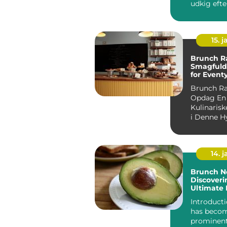
udkig efte
afslappet
starte...
15. j
Brunch R
Smagfuld
for Event
og Backp
Brunch R
Opdag En 
Kulinarisk
i Denne H
14. 
Brunch N
Discoveri
Ultimate
Experien
Introduction: B
has beco
prominent