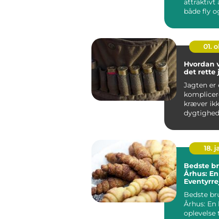
attraktivt 
både fly o
gør det mu
01. 
Hvordan 
det rette
Jagten er 
komplicer
kræver ik
dygtighed
tålmodighe
18. j
Bedste br
Århus: En 
Eventyrre
backpack
Bedste br
Århus: En 
oplevelse t