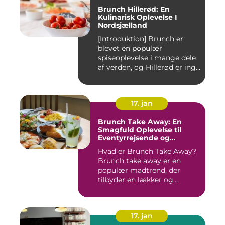
Brunch Hillerød: En
Kulinarisk Oplevelse I
Nordsjælland
[Introduktion] Brunch er
blevet en populær
spiseoplevelse i mange dele
af verden, og Hillerød er ing...
17. jan
Brunch Take Away: En
Smagfuld Oplevelse til
Eventyrrejsende og
Backpackere
Hvad er Brunch Take Away?
Brunch take away er en
populær madtrend, der
tilbyder en lækker og
bekvem...
17. jan