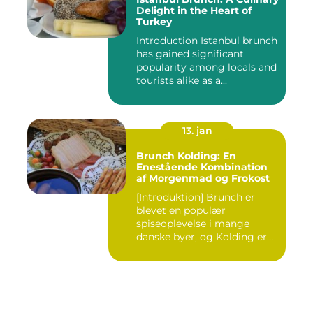
Delight in the Heart of
Turkey
Introduction Istanbul brunch
has gained significant
popularity among locals and
tourists alike as a...
13. jan
Brunch Kolding: En
Enestående Kombination
af Morgenmad og Frokost
[Introduktion] Brunch er
blevet en populær
spiseoplevelse i mange
danske byer, og Kolding er
ingen u...