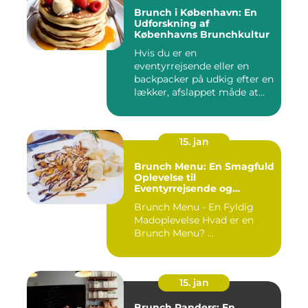
Brunch i København: En
Udforskning af
Københavns Brunchkultur
Hvis du er en
eventyrrejsende eller en
backpacker på udkig efter en
lækker, afslappet måde at
starte...
15. jan
Brunch Menu: En Smagfuld
Oplevelse til
Eventyrrejsende og
Backpackere
Brunch Menu - En Fyldig
Madoplevelse Hvad er en
Brunch Menu? ...
15. jan
Brunch Randers: En