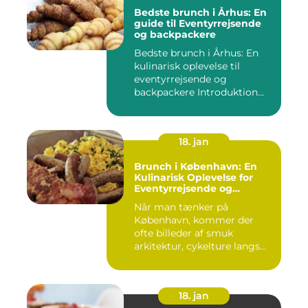
Bedste brunch i Århus: En
guide til Eventyrrejsende
og backpackere
Bedste brunch i Århus: En
kulinarisk oplevelse til
eventyrrejsende og
backpackere Introduktion
til...
18. jan
Brunch i København: En
Kulinarisk Oplevelse for
Eventyrrejsende og
Backpackere [INDSÆT
Når man tænker på
VIDEO HER]
København, kommer der
ofte billeder af smuk
arkitektur, cykelture langs
kanalerne ...
18. jan