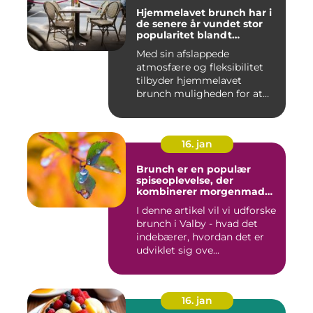
Hjemmelavet brunch har i
de senere år vundet stor
popularitet blandt
eventyrrejsende og
Med sin afslappede
backpackere, der ønsker at
atmosfære og fleksibilitet
nyde en behagelig og
velsmagende morgenmad
tilbyder hjemmelavet
uden at skulle forlade
brunch muligheden for at
deres indkvartering
kombiner...
16. jan
Brunch er en populær
spiseoplevelse, der
kombinerer morgenmad
og frokost og er blevet en
I denne artikel vil vi udforske
trendy og vigtig del af
brunch i Valby - hvad det
madkulturen i Valby
indebærer, hvordan det er
udviklet sig ove...
16. jan