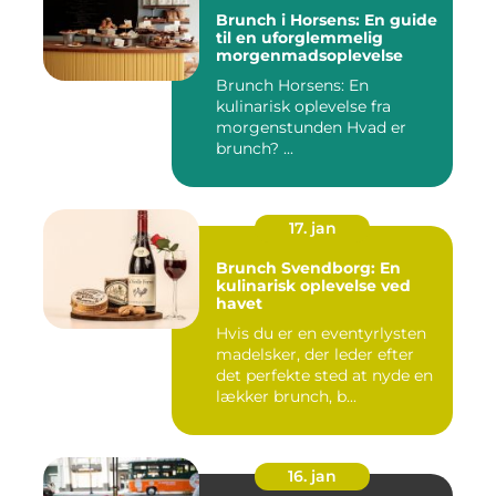
Brunch i Horsens: En guide
til en uforglemmelig
morgenmadsoplevelse
Brunch Horsens: En
kulinarisk oplevelse fra
morgenstunden Hvad er
brunch? ...
17. jan
Brunch Svendborg: En
kulinarisk oplevelse ved
havet
Hvis du er en eventyrlysten
madelsker, der leder efter
det perfekte sted at nyde en
lækker brunch, b...
16. jan