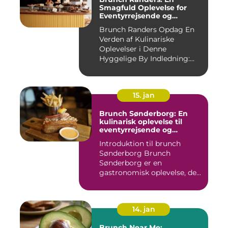
Smagfuld Oplevelse for
Eventyrrejsende og
Backpackere
Brunch Randers Opdag En
Verden af Kulinariske
Oplevelser i Denne
Hyggelige By Indledning:
Brunch ...
15. jan
Brunch Sønderborg: En
kulinarisk oplevelse til
eventyrrejsende og
backpackere
Introduktion til brunch
Sønderborg Brunch
Sønderborg er en
gastronomisk oplevelse, der
tilbydes i d...
14. jan
Brunch Near Me: