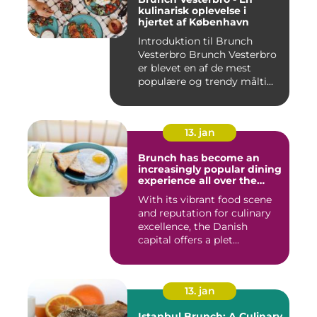
kulinarisk oplevelse i
hjertet af København
Introduktion til Brunch
Vesterbro Brunch Vesterbro
er blevet en af de mest
populære og trendy målti...
13. jan
Brunch has become an
increasingly popular dining
experience all over the
world, and Copenhagen is
With its vibrant food scene
certainly no exception
and reputation for culinary
excellence, the Danish
capital offers a plet...
13. jan
Istanbul Brunch: A Culinary