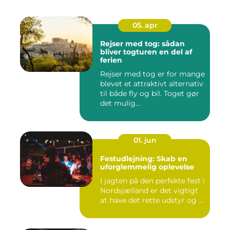
05. apr
Rejser med tog: sådan
bliver togturen en del af
ferien
Rejser med tog er for mange
blevet et attraktivt alternativ
til både fly og bil. Toget gør
det mulig...
01. jun
Festudlejning: Skab en
uforglemmelig oplevelse
I jagten på den perfekte fest i
Nordsjælland er det vigtigt
at have det rette udstyr og ...