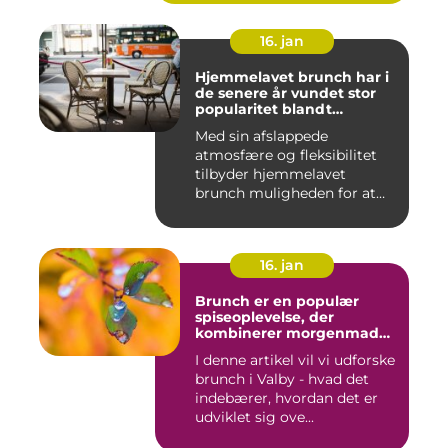
16. jan
Hjemmelavet brunch har i
de senere år vundet stor
popularitet blandt
eventyrrejsende og
Med sin afslappede
backpackere, der ønsker at
atmosfære og fleksibilitet
nyde en behagelig og
velsmagende morgenmad
tilbyder hjemmelavet
uden at skulle forlade
brunch muligheden for at
deres indkvartering
kombiner...
16. jan
Brunch er en populær
spiseoplevelse, der
kombinerer morgenmad
og frokost og er blevet en
I denne artikel vil vi udforske
trendy og vigtig del af
brunch i Valby - hvad det
madkulturen i Valby
indebærer, hvordan det er
udviklet sig ove...