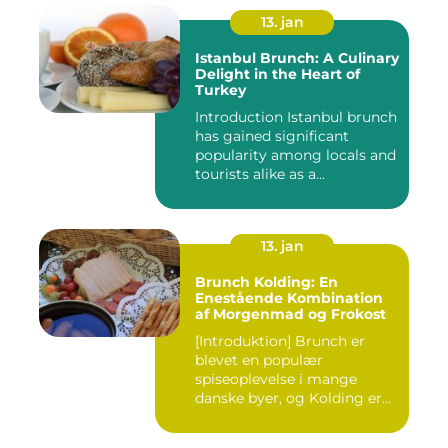
13. jan
Istanbul Brunch: A Culinary
Delight in the Heart of
Turkey
Introduction Istanbul brunch
has gained significant
popularity among locals and
tourists alike as a...
13. jan
Brunch Kolding: En
Enestående Kombination
af Morgenmad og Frokost
[Introduktion] Brunch er
blevet en populær
spiseoplevelse i mange
danske byer, og Kolding er
ingen u...