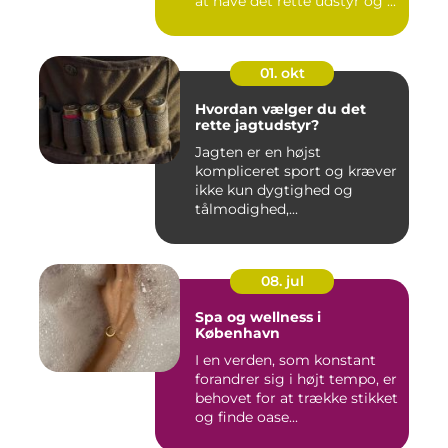
at have det rette udstyr og ...
01. okt
Hvordan vælger du det
rette jagtudstyr?
Jagten er en højst
kompliceret sport og kræver
ikke kun dygtighed og
tålmodighed,...
08. jul
Spa og wellness i
København
I en verden, som konstant
forandrer sig i højt tempo, er
behovet for at trække stikket
og finde oase...