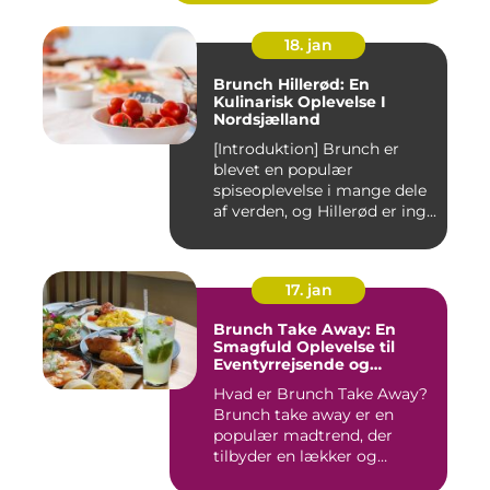
18. jan
Brunch Hillerød: En
Kulinarisk Oplevelse I
Nordsjælland
[Introduktion] Brunch er
blevet en populær
spiseoplevelse i mange dele
af verden, og Hillerød er ing...
17. jan
Brunch Take Away: En
Smagfuld Oplevelse til
Eventyrrejsende og
Backpackere
Hvad er Brunch Take Away?
Brunch take away er en
populær madtrend, der
tilbyder en lækker og
bekvem...