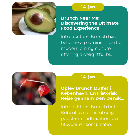
14. jan
Brunch Near Me:
Discovering the Ultimate
Food Experience
Introduction: Brunch has
become a prominent part of
modern dining culture,
offering a delightful bl...
14. jan
Oplev Brunch Buffet i
København: En Historisk
Rejse gennem Den Danske
Hovedstads Kulinariske
Introduktion: Brunch buffet
Skatte
København er en utrolig
populær madtradition, der
tilbyder en kombinatio...