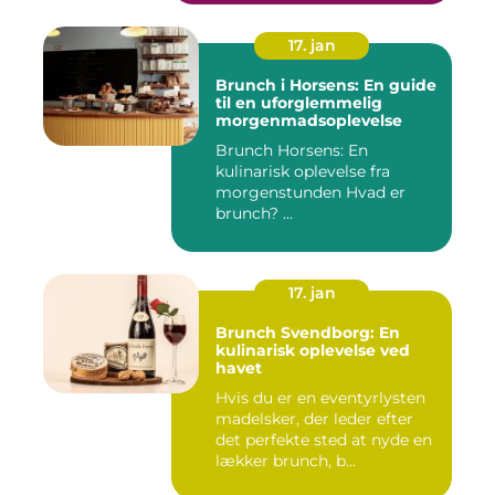
17. jan
Brunch i Horsens: En guide
til en uforglemmelig
morgenmadsoplevelse
Brunch Horsens: En
kulinarisk oplevelse fra
morgenstunden Hvad er
brunch? ...
17. jan
Brunch Svendborg: En
kulinarisk oplevelse ved
havet
Hvis du er en eventyrlysten
madelsker, der leder efter
det perfekte sted at nyde en
lækker brunch, b...