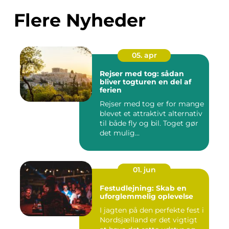
Flere Nyheder
05. apr
Rejser med tog: sådan
bliver togturen en del af
ferien
Rejser med tog er for mange
blevet et attraktivt alternativ
til både fly og bil. Toget gør
det mulig...
01. jun
Festudlejning: Skab en
uforglemmelig oplevelse
I jagten på den perfekte fest i
Nordsjælland er det vigtigt