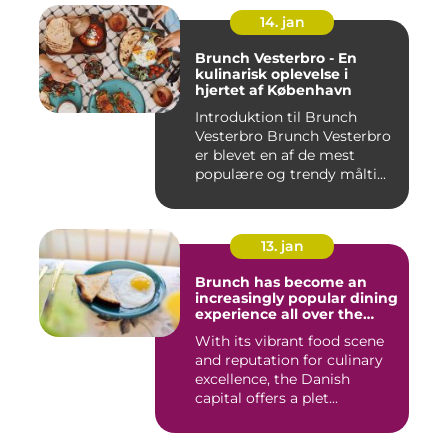
14. jan
Brunch Vesterbro - En
kulinarisk oplevelse i
hjertet af København
Introduktion til Brunch
Vesterbro Brunch Vesterbro
er blevet en af de mest
populære og trendy målti...
13. jan
Brunch has become an
increasingly popular dining
experience all over the
world, and Copenhagen is
With its vibrant food scene
certainly no exception
and reputation for culinary
excellence, the Danish
capital offers a plet...