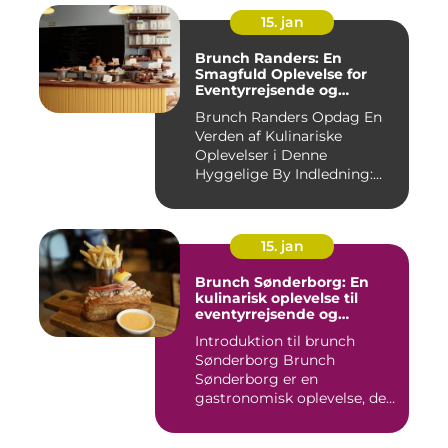
15. jan
Brunch Randers: En
Smagfuld Oplevelse for
Eventyrrejsende og
Backpackere
Brunch Randers Opdag En
Verden af Kulinariske
Oplevelser i Denne
Hyggelige By Indledning:
Brunch ...
15. jan
Brunch Sønderborg: En
kulinarisk oplevelse til
eventyrrejsende og
backpackere
Introduktion til brunch
Sønderborg Brunch
Sønderborg er en
gastronomisk oplevelse, der
tilbydes i d...