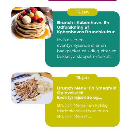
16. jan
Brunch i København: En
Udforskning af
Københavns Brunchkultur
Hvis du er en
eventyrrejsende eller en
backpacker på udkig efter en
lækker, afslappet måde at
starte...
15. jan
Brunch Menu: En Smagfuld
Oplevelse til
Eventyrrejsende og
Backpackere
Brunch Menu - En Fyldig
Madoplevelse Hvad er en
Brunch Menu? ...