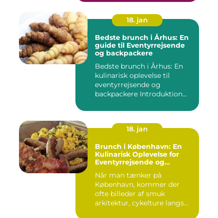
18. jan
Bedste brunch i Århus: En
guide til Eventyrrejsende
og backpackere
Bedste brunch i Århus: En
kulinarisk oplevelse til
eventyrrejsende og
backpackere Introduktion
til...
18. jan
Brunch i København: En
Kulinarisk Oplevelse for
Eventyrrejsende og
Backpackere [INDSÆT
Når man tænker på
VIDEO HER]
København, kommer der
ofte billeder af smuk
arkitektur, cykelture langs
kanalerne ...