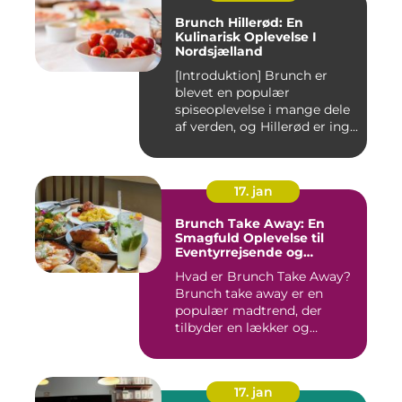
Brunch Hillerød: En
Kulinarisk Oplevelse I
Nordsjælland
[Introduktion] Brunch er
blevet en populær
spiseoplevelse i mange dele
af verden, og Hillerød er ing...
17. jan
Brunch Take Away: En
Smagfuld Oplevelse til
Eventyrrejsende og
Backpackere
Hvad er Brunch Take Away?
Brunch take away er en
populær madtrend, der
tilbyder en lækker og
bekvem...
17. jan