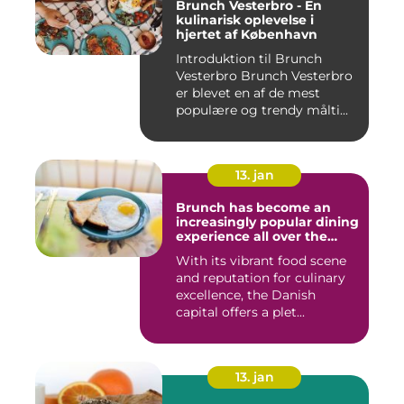
Brunch Vesterbro - En
kulinarisk oplevelse i
hjertet af København
Introduktion til Brunch
Vesterbro Brunch Vesterbro
er blevet en af de mest
populære og trendy målti...
13. jan
Brunch has become an
increasingly popular dining
experience all over the
world, and Copenhagen is
With its vibrant food scene
certainly no exception
and reputation for culinary
excellence, the Danish
capital offers a plet...
13. jan