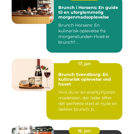
Brunch i Horsens: En guide
til en uforglemmelig
morgenmadsoplevelse
Brunch Horsens: En
kulinarisk oplevelse fra
morgenstunden Hvad er
brunch? ...
17. jan
Brunch Svendborg: En
kulinarisk oplevelse ved
havet
Hvis du er en eventyrlysten
madelsker, der leder efter
det perfekte sted at nyde en
lækker brunch, b...
16. jan