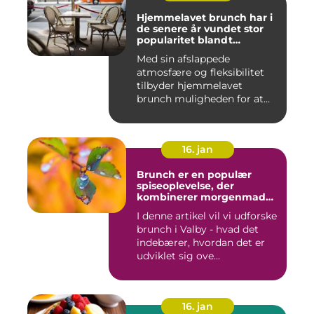
Hjemmelavet brunch har i
de senere år vundet stor
popularitet blandt
eventyrrejsende og
Med sin afslappede
backpackere, der ønsker at
atmosfære og fleksibilitet
nyde en behagelig og
velsmagende morgenmad
tilbyder hjemmelavet
uden at skulle forlade
brunch muligheden for at
deres indkvartering
kombiner...
16. jan
Brunch er en populær
spiseoplevelse, der
kombinerer morgenmad
og frokost og er blevet en
I denne artikel vil vi udforske
trendy og vigtig del af
brunch i Valby - hvad det
madkulturen i Valby
indebærer, hvordan det er
udviklet sig ove...
16. jan