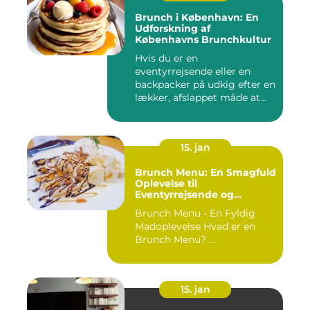
Brunch i København: En
Udforskning af
Københavns Brunchkultur
Hvis du er en
eventyrrejsende eller en
backpacker på udkig efter en
lækker, afslappet måde at
starte...
15. jan
Brunch Menu: En Smagfuld
Oplevelse til
Eventyrrejsende og
Backpackere
Brunch Menu - En Fyldig
Madoplevelse Hvad er en
Brunch Menu? ...
15. jan