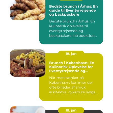
Bedste brunch i Århus: En
guide til Eventyrrejsende
og backpackere
Bedste brunch i Århus: En
kulinarisk oplevelse til
eventyrrejsende og
backpackere Introduktion
til...
18. jan
Brunch i København: En
Kulinarisk Oplevelse for
Eventyrrejsende og
Backpackere [INDSÆT
Når man tænker på
VIDEO HER]
København, kommer der
ofte billeder af smuk
arkitektur, cykelture langs
kanalerne ...
18. jan