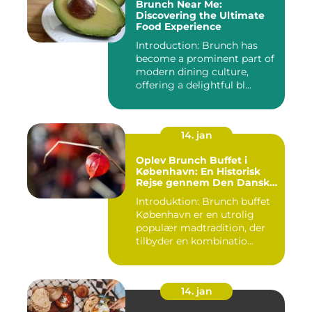
Brunch Near Me:
Discovering the Ultimate
Food Experience
Introduction: Brunch has
become a prominent part of
modern dining culture,
offering a delightful bl...
14. jan
Oplev Brunch Buffet i
København: En Historisk
Rejse gennem Den Danske
Hovedstads Kulinariske
Introduktion: Brunch buffet
Skatte
København er en utrolig
populær madtradition, der
tilbyder en kombinatio...
14. jan