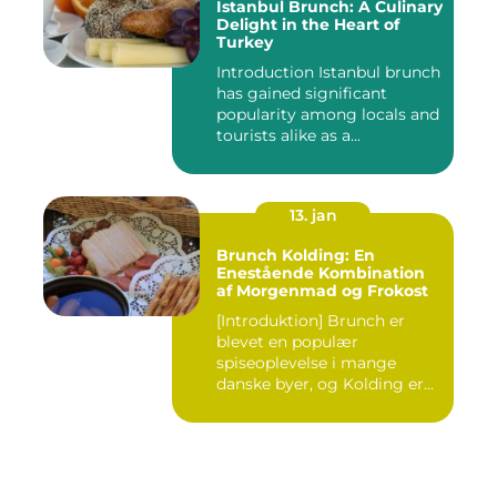
Istanbul Brunch: A Culinary
Delight in the Heart of
Turkey
Introduction Istanbul brunch
has gained significant
popularity among locals and
tourists alike as a...
13. jan
Brunch Kolding: En
Enestående Kombination
af Morgenmad og Frokost
[Introduktion] Brunch er
blevet en populær
spiseoplevelse i mange
danske byer, og Kolding er
ingen u...