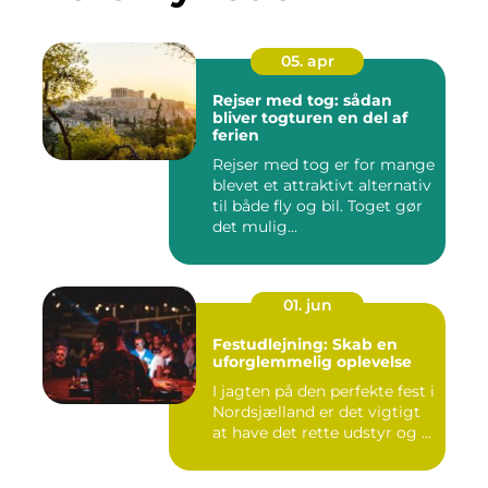
05. apr
Rejser med tog: sådan
bliver togturen en del af
ferien
Rejser med tog er for mange
blevet et attraktivt alternativ
til både fly og bil. Toget gør
det mulig...
01. jun
Festudlejning: Skab en
uforglemmelig oplevelse
I jagten på den perfekte fest i
Nordsjælland er det vigtigt
at have det rette udstyr og ...